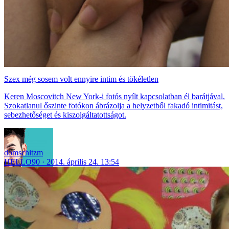
Szex még sosem volt ennyire intim és tökéletlen
Keren Moscovitch New York-i fotós nyílt kapcsolatban él barátjával.
Szokatlanul őszinte fotókon ábrázolja a helyzetből fakadó intimitást,
sebezhetőséget és kiszolgáltatottságot.
domschitzm
HELLO90
2014. április 24. 13:54