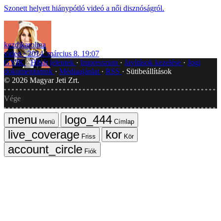
Szonett helyett hiánypótló videó a női disznóságról.
kezdikarolina
video
2014. március 8. 19:07
GYIK
Hibát jelentek
Impresszum
Javítások kezelése
Jogi
dokumentumok
Médiaajánlat
RSS
Sütibeállítások
©
2026
Magyar Jeti Zrt.
Vége
Menü
Címlap
Friss
Kör
Fiók