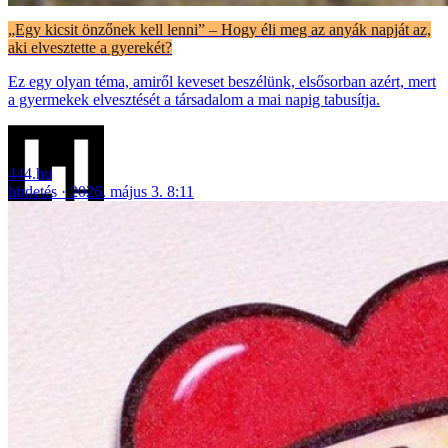
„Egy kicsit önzőnek kell lenni” – Hogy éli meg az anyák napját az,
aki elvesztette a gyerekét?
Ez egy olyan téma, amiről keveset beszélünk, elsősorban azért, mert
a gyermekek elvesztését a társadalom a mai napig tabusítja.
444.hu
hirdetés
2026. május 3. 8:11