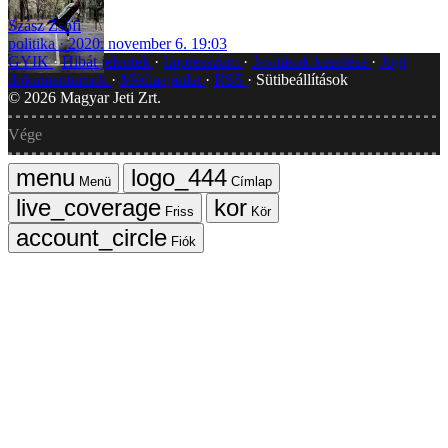
Szász Zsófi
politika
2020. november 6. 19:03
GYIK
Hibát jelentek
Impresszum
Javítások kezelése
Jogi
dokumentumok
Médiaajánlat
RSS
Sütibeállítások
©
2026
Magyar Jeti Zrt.
Vége
Menü
Címlap
Friss
Kör
Fiók