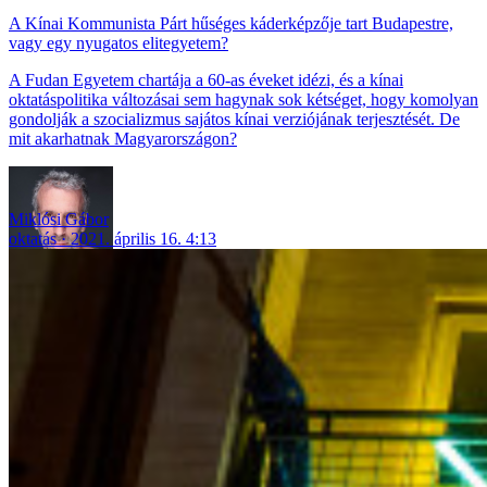
A Kínai Kommunista Párt hűséges káderképzője tart Budapestre,
vagy egy nyugatos elitegyetem?
A Fudan Egyetem chartája a 60-as éveket idézi, és a kínai
oktatáspolitika változásai sem hagynak sok kétséget, hogy komolyan
gondolják a szocializmus sajátos kínai verziójának terjesztését. De
mit akarhatnak Magyarországon?
Miklósi Gábor
oktatás
2021. április 16. 4:13