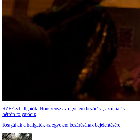
SZFE-s hallgatók: Nonszensz az egyetem bezárása, az oktatás
hétfőn folyatódik
Reagáltak a hallgatók az egyetem bezárásának bejelentésére.