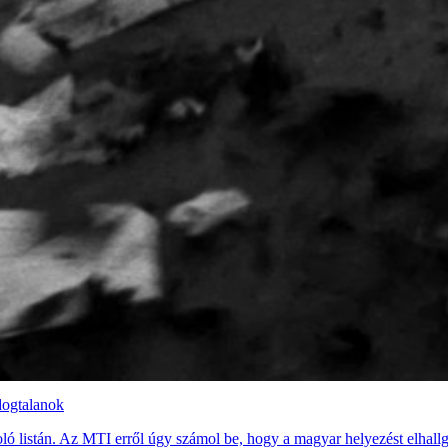
dogtalanok
ó listán. Az MTI erről úgy számol be, hogy a magyar helyezést elhallga