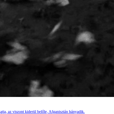
tja, az viszont kiderül belőle, Afganisztán hányadik.