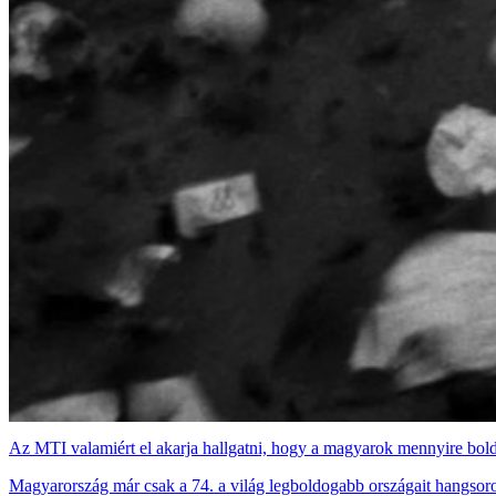
Az MTI valamiért el akarja hallgatni, hogy a magyarok mennyire bol
Magyarország már csak a 74. a világ legboldogabb országait hangsorol