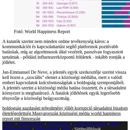
Fotó
:
World Happiness Report
A kutatók szerint nem minden online tevékenység káros: a
kommunikációt és kapcsolattartást segítő platformok pozitívabb
hatásúak, míg az algoritmusok által vezérelt, passzívan fogyasztott
tartalmak - például influenszerközpontú felületek - inkább rontják a
jóllétet.
Jan-Emmanuel De Neve, a jelentés egyik szerkesztője szerint vissza
kell hozni a „szociális” elemet a közösségi médiába, mert a valódi
emberi kapcsolatok kulcsfontosságúak a boldogság szempontjából.
A jelentés szerint a közösségi média hatása összetett, és a társadalmi
környezet is meghatározó. A fiatalok jóllétének egyik legerősebb
tényezője a közösségi beágyazottság.
boldogság
gazdasági teljesítmény
jóllét
korrupció
társadalmi bizalom
életelégedettség
Magyarország
közösségi média
world happiness
report
mti
finnország
GYIK
Hibát jelentek
Impresszum
Javítások kezelése
Jogi
dokumentumok
Médiaajánlat
RSS
Sütibeállítások