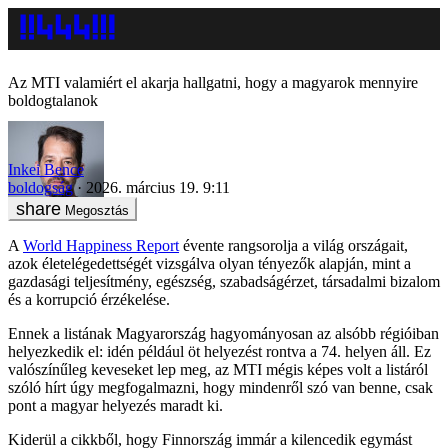
Az MTI valamiért el akarja hallgatni, hogy a magyarok mennyire
boldogtalanok
Inkei Bence
boldogság
2026. március 19. 9:11
Megosztás
A
World Happiness Report
évente rangsorolja a világ országait,
azok életelégedettségét vizsgálva olyan tényezők alapján, mint a
gazdasági teljesítmény, egészség, szabadságérzet, társadalmi bizalom
és a korrupció érzékelése.
Ennek a listának Magyarország hagyományosan az alsóbb régióiban
helyezkedik el: idén például öt helyezést rontva a 74. helyen áll. Ez
valószínűleg keveseket lep meg, az MTI mégis képes volt a listáról
szóló hírt úgy megfogalmazni, hogy mindenről szó van benne, csak
pont a magyar helyezés maradt ki.
Kiderül a cikkből, hogy Finnország immár a kilencedik egymást