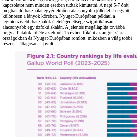
kapcsolatot nem minden esetben tudtak kimutatni. A napi 5-7 órát
meghaladó használat egyértelműen alacsonyabb jólléttel jár együtt,
különösen a lányok körében. Nyugat-Európában például a
legintenzívebb használók életelégedettsége szignifikánsan
alacsonyabb egy tízfokú skálán. A jelentés megállapítja továbbá
hogy a fiatalok jólléte az elmúlt 15 évben főként az angolszász
országokban és Nyugat-Európában romlott, miközben a világ többi
részén – átlagosan – javult.