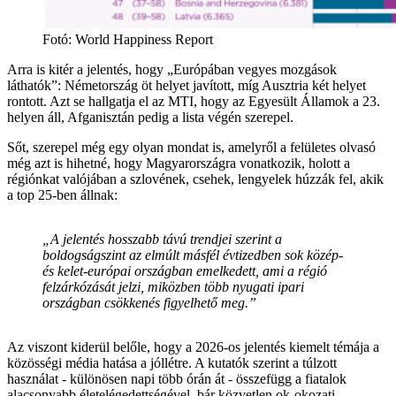
Fotó
:
World Happiness Report
Arra is kitér a jelentés, hogy „Európában vegyes mozgások
láthatók”: Németország öt helyet javított, míg Ausztria két helyet
rontott. Azt se hallgatja el az MTI, hogy az Egyesült Államok a 23.
helyen áll, Afganisztán pedig a lista végén szerepel.
Sőt, szerepel még egy olyan mondat is, amelyről a felületes olvasó
még azt is hihetné, hogy Magyarországra vonatkozik, holott a
régiónkat valójában a szlovének, csehek, lengyelek húzzák fel, akik
a top 25-ben állnak:
„A jelentés hosszabb távú trendjei szerint a
boldogságszint az elmúlt másfél évtizedben sok közép-
és kelet-európai országban emelkedett, ami a régió
felzárkózását jelzi, miközben több nyugati ipari
országban csökkenés figyelhető meg.”
Az viszont kiderül belőle, hogy a 2026-os jelentés kiemelt témája a
közösségi média hatása a jóllétre. A kutatók szerint a túlzott
használat - különösen napi több órán át - összefügg a fiatalok
alacsonyabb életelégedettségével, bár közvetlen ok-okozati