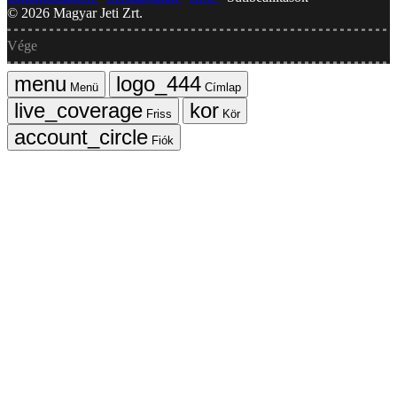
©
2026
Magyar Jeti Zrt.
Vége
Menü
Címlap
Friss
Kör
Fiók