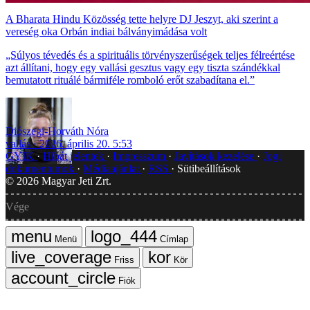
A Bharata Hindu Közösség tette helyre DJ Jeszyt, aki szerint a
vereség oka Orbán indiai bálványimádása volt
„Súlyos tévedés és a spirituális törvényszerűségek teljes félreértése
azt állítani, hogy egy vallási gesztus vagy egy tiszta szándékkal
bemutatott rituálé bármiféle romboló erőt szabadítana el.”
Diószegi-Horváth Nóra
vallás
2026. április 20. 5:53
GYIK
Hibát jelentek
Impresszum
Javítások kezelése
Jogi
dokumentumok
Médiaajánlat
RSS
Sütibeállítások
©
2026
Magyar Jeti Zrt.
Vége
Menü
Címlap
Friss
Kör
Fiók