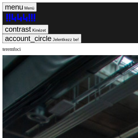
Menü
Kinézet
Jelentkezz be!
teremfoci