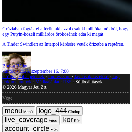
Grúziában fogták el a férfit, aki azzal csalt ki milliókat nőkből, hogy
egy Putyin-közeli milliárdos örökösének adta ki magát
A Tinder Swindlert az Interpol kérésére vették őrizetbe a reptéren.
Bódog Bálint
külföld
2025. szeptember 16. 7:00
GYIK
Hibát jelentek
Impresszum
Javítások kezelése
Jogi
dokumentumok
Médiaajánlat
RSS
Sütibeállítások
©
2026
Magyar Jeti Zrt.
Vége
Menü
Címlap
Friss
Kör
Fiók