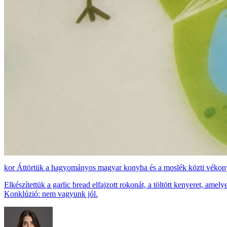
Áttörtük a hagyományos magyar konyha és a moslék közti vékony
Elkészítettük a garlic bread elfajzott rokonát, a töltött kenyeret, a
Konklúzió: nem vagyunk jól.