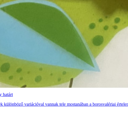
 határt
melyek különböző variációval vannak tele mostanában a borosvalériai ér