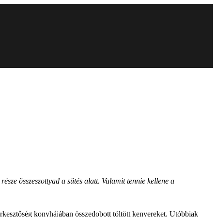
sze összeszottyad a sütés alatt. Valamit tennie kellene a
erkesztőség konyhájában összedobott töltött kenyereket. Utóbbiak