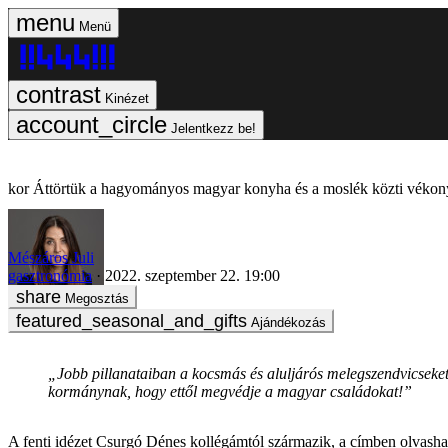
Menü
Kinézet
Jelentkezz be!
Áttörtük a hagyományos magyar konyha és a moslék közti vékony
Mészáros Juli
gasztronómia
2022. szeptember 22. 19:00
Megosztás
Ajándékozás
„Jobb pillanataiban a kocsmás és aluljárós melegszendvicseket 
kormánynak, hogy ettől megvédje a magyar családokat!”
A fenti idézet Csurgó Dénes kollégámtól származik, a címben olvashat