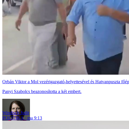
Orbán Viktor a Mol vezérigazgató-helyettesével és Hatvanpuszta főépí
Panyi Szabolcs beazonosította a két embert.
Windisch Judit
POLITIKA
ma 9:13