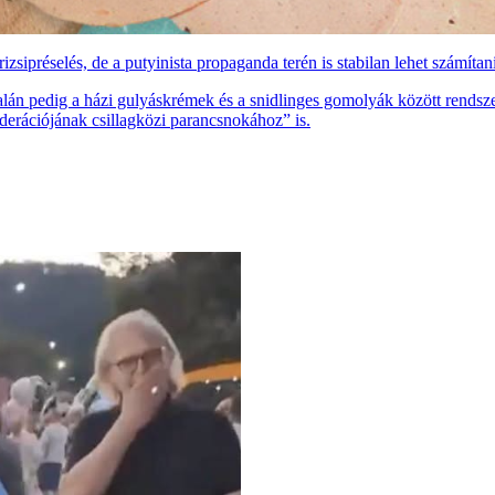
ipréselés, de a putyinista propaganda terén is stabilan lehet számítan
alán pedig a házi gulyáskrémek és a snidlinges gomolyák között rendsz
derációjának csillagközi parancsnokához” is.