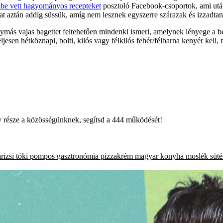
embe vett hagyományos recepteket
posztoló Facebook-csoportok, ami után 
at aztán addig süssük, amíg nem lesznek egyszerre szárazak és izzadtan
agymás vajas bagettet feltehetően mindenki ismeri, amelynek lényege a be
eljesen hétköznapi, bolti, kilós vagy félkilós fehér/félbarna kenyér kell
égy része a közösségünknek, segítsd a 444 működését!
rizsi
töki pompos
gasztronómia
pizzakrém
magyar konyha
moslék
süté