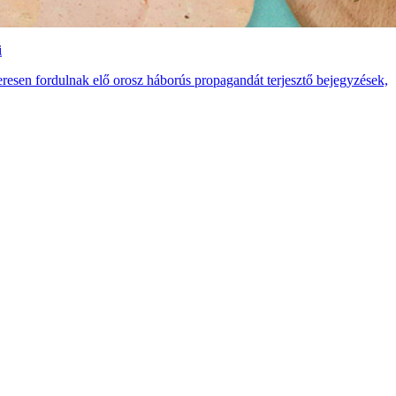
i
eresen fordulnak elő orosz háborús propagandát terjesztő bejegyzések,