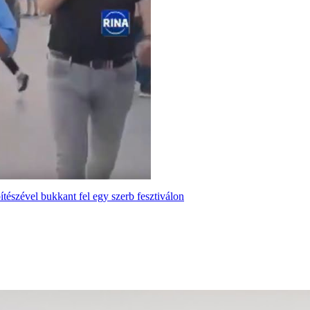
tészével bukkant fel egy szerb fesztiválon