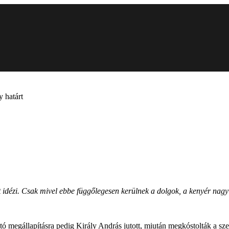
 határt
idézi. Csak mivel ebbe függőlegesen kerülnek a dolgok, a kenyér nagy ré
ó megállapításra pedig Király András jutott, miután megkóstolták a sz