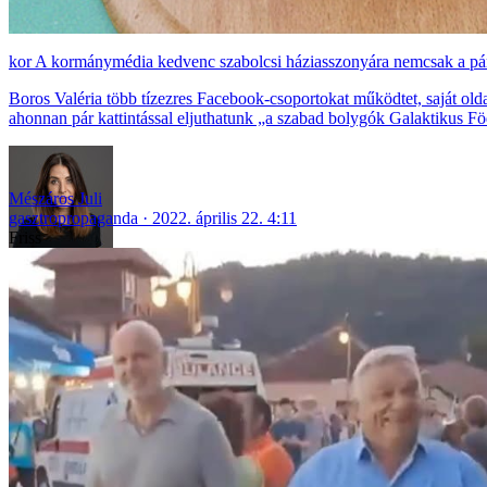
A kormánymédia kedvenc szabolcsi háziasszonyára nemcsak a párizs
Boros Valéria több tízezres Facebook-csoportokat működtet, saját old
ahonnan pár kattintással eljuthatunk „a szabad bolygók Galaktikus Fö
Mészáros Juli
gasztropropaganda
2022. április 22. 4:11
Friss