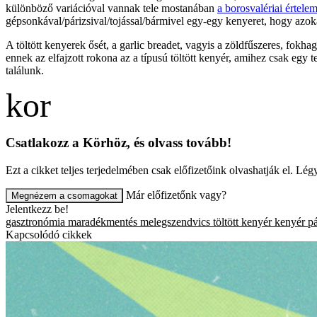
különböző variációval vannak tele mostanában
a borosvalériai értel
gépsonkával/párizsival/tojással/bármivel egy-egy kenyeret, hogy azok
A töltött kenyerek ősét, a garlic breadet, vagyis a zöldfűszeres, fokh
ennek az elfajzott rokona az a típusú töltött kenyér, amihez csak egy t
találunk.
Csatlakozz a Körhöz, és olvass tovább!
Ezt a cikket teljes terjedelmében csak előfizetőink olvashatják el. L
Már előfizetőnk vagy?
Megnézem a csomagokat
Jelentkezz be!
gasztronómia
maradékmentés
melegszendvics
töltött kenyér
kenyér
pá
Kapcsolódó cikkek