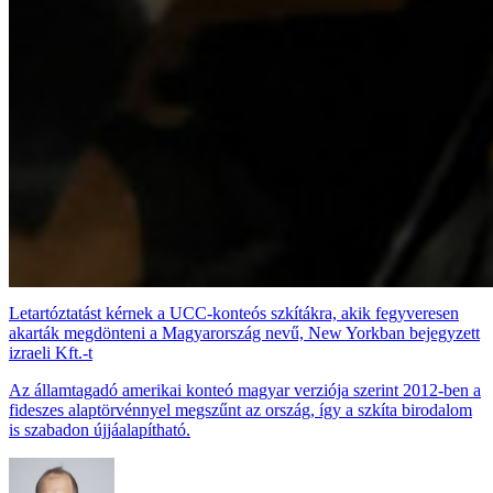
Letartóztatást kérnek a UCC-konteós szkítákra, akik fegyveresen
akarták megdönteni a Magyarország nevű, New Yorkban bejegyzett
izraeli Kft.-t
Az államtagadó amerikai konteó magyar verziója szerint 2012-ben a
fideszes alaptörvénnyel megszűnt az ország, így a szkíta birodalom
is szabadon újjáalapítható.