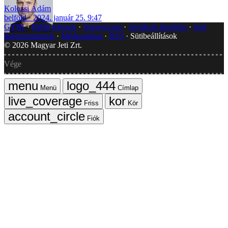
Kolozsi Ádám
belföld
2024. január 25. 9:47
GYIK
Hibát jelentek
Impresszum
Javítások kezelése
Jogi
dokumentumok
Médiaajánlat
RSS
Sütibeállítások
©
2026
Magyar Jeti Zrt.
Vége
Menü
Címlap
Friss
Kör
Fiók