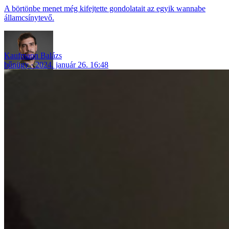
A börtönbe menet még kifejtette gondolatait az egyik wannabe
államcsínytevő.
Kaufmann Balázs
bűnügy
2024. január 26. 16:48