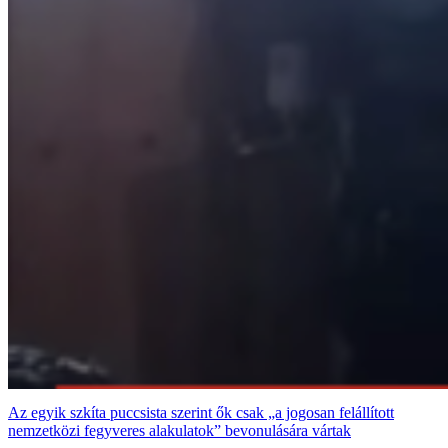
Az egyik szkíta puccsista szerint ők csak „a jogosan felállított
nemzetközi fegyveres alakulatok” bevonulására vártak