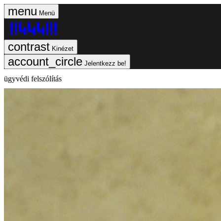
Menü
Kinézet
Jelentkezz be!
ügyvédi felszólítás