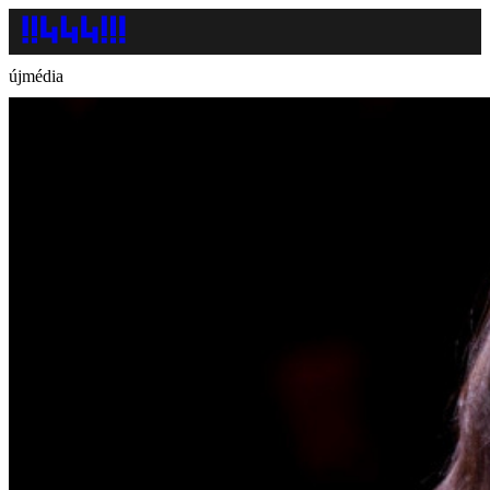
újmédia