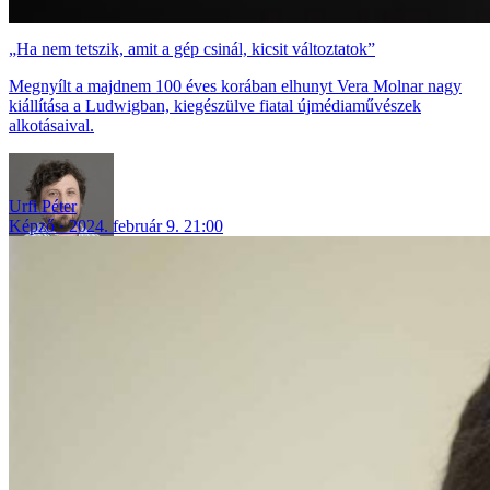
„Ha nem tetszik, amit a gép csinál, kicsit változtatok”
Megnyílt a majdnem 100 éves korában elhunyt Vera Molnar nagy
kiállítása a Ludwigban, kiegészülve fiatal újmédiaművészek
alkotásaival.
Urfi Péter
Képző
2024. február 9. 21:00