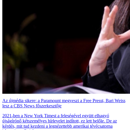
Az újmédia sikere: a Paramount megveszi a Free Presst, Bari Weiss
lesz a CBS News főszerkesztője
2021-ben a New York Timest a feleségével együtt elhagyó
újságírónő kétszemélyes hírlevelet indított, ez lett belőle. De az
kérdés, mit tud kezdeni a legnézettebb amerikai tévécsatorna