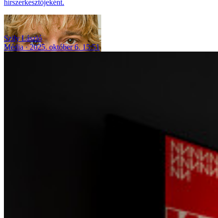
hírszerkesztőjeként.
Szily László
Média
2025. október 6. 15:51