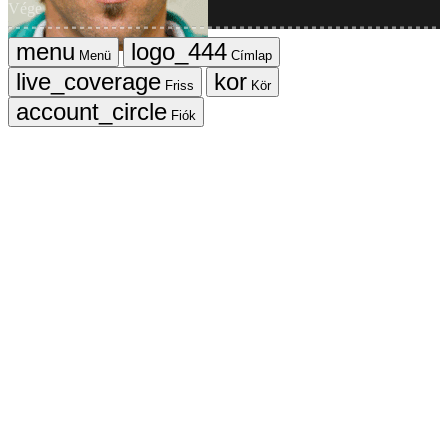
Vége
Menü
Címlap
Friss
Kör
Fiók