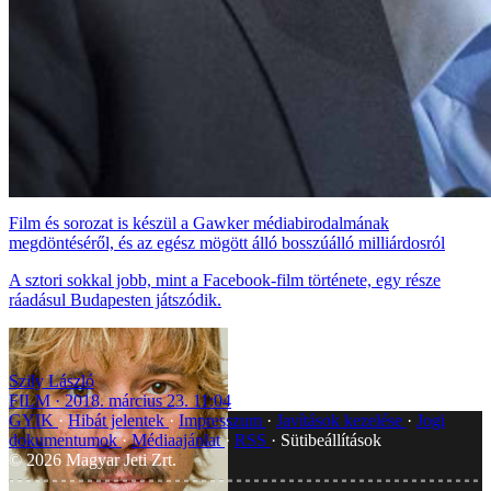
Film és sorozat is készül a Gawker médiabirodalmának
megdöntéséről, és az egész mögött álló bosszúálló milliárdosról
A sztori sokkal jobb, mint a Facebook-film története, egy része
ráadásul Budapesten játszódik.
Szily László
FILM
2018. március 23. 11:04
GYIK
Hibát jelentek
Impresszum
Javítások kezelése
Jogi
dokumentumok
Médiaajánlat
RSS
Sütibeállítások
©
2026
Magyar Jeti Zrt.