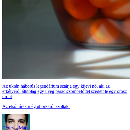
Az ukrán háborús legendárium sztárja egy kijevi nő, aki az
erkélyéről állítólag egy üveg paradicsombefőttel szedett le egy orosz
drónt
Az első hírek még uborkáról szóltak.
Herczeg Márk