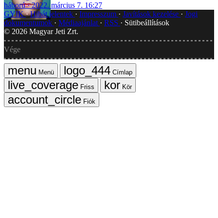
háború
2022. március 7. 16:27
GYIK
Hibát jelentek
Impresszum
Javítások kezelése
Jogi
dokumentumok
Médiaajánlat
RSS
Sütibeállítások
©
2026
Magyar Jeti Zrt.
Vége
Menü
Címlap
Friss
Kör
Fiók