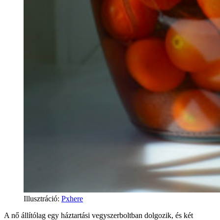
Illusztráció
:
Pxhere
A nő állítólag egy háztartási vegyszerboltban dolgozik, és két