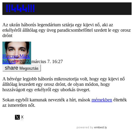
Az ukrán háborús legendárium sztárja egy kijevi nő, aki az
erkélyéről állítólag egy üveg paradicsombefőttel szedett le egy orosz
drónt
Herczeg Márk
háború
2022. március 7. 16:27
Megosztás
A hétvége legjobb háborús mikrosztorija volt, hogy egy kijevi nő
állítólag leszedett egy orosz drónt, de olyan módon, hogy
hozzávágott egy erkélyről egy uborkás üveget.
Sokan egyből kamunak nevezték a hírt, mások
mémekben
éltették
az ismeretlen nőt.