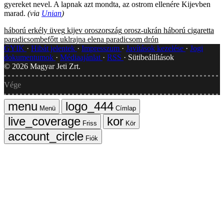
gyereket nevel. A lapnak azt mondta, az ostrom ellenére Kijevben
marad.
(via
Unian
)
háború
erkély
üveg
kijev
oroszország
orosz-ukrán háború
cigaretta
paradicsombefőtt
uklrajna
elena
paradicsom
drón
GYIK
Hibát jelentek
Impresszum
Javítások kezelése
Jogi
dokumentumok
Médiaajánlat
RSS
Sütibeállítások
©
2026
Magyar Jeti Zrt.
Vége
Menü
Címlap
Friss
Kör
Fiók