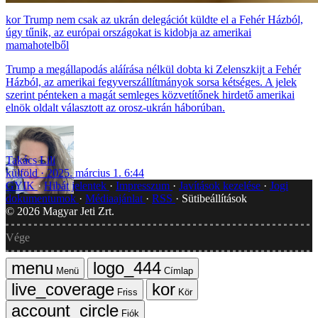
Trump nem csak az ukrán delegációt küldte el a Fehér Házból,
úgy tűnik, az európai országokat is kidobja az amerikai
mamahotelből
Trump a megállapodás aláírása nélkül dobta ki Zelenszkijt a Fehér
Házból, az amerikai fegyverszállítmányok sorsa kétséges. A jelek
szerint pénteken a magát semleges közvetítőnek hirdető amerikai
elnök oldalt választott az orosz-ukrán háborúban.
Takács Lili
külföld
2025. március 1. 6:44
GYIK
Hibát jelentek
Impresszum
Javítások kezelése
Jogi
dokumentumok
Médiaajánlat
RSS
Sütibeállítások
©
2026
Magyar Jeti Zrt.
Vége
Menü
Címlap
Friss
Kör
Fiók