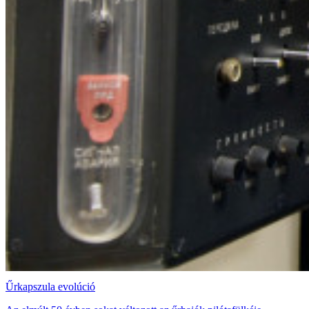
Űrkapszula evolúció