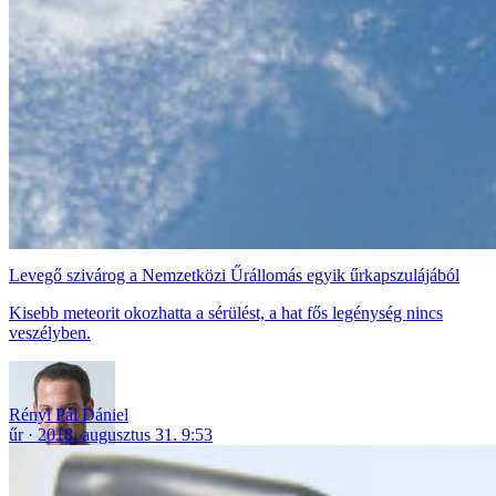
Levegő szivárog a Nemzetközi Űrállomás egyik űrkapszulájából
Kisebb meteorit okozhatta a sérülést, a hat fős legénység nincs
veszélyben.
Rényi Pál Dániel
űr
2018. augusztus 31. 9:53