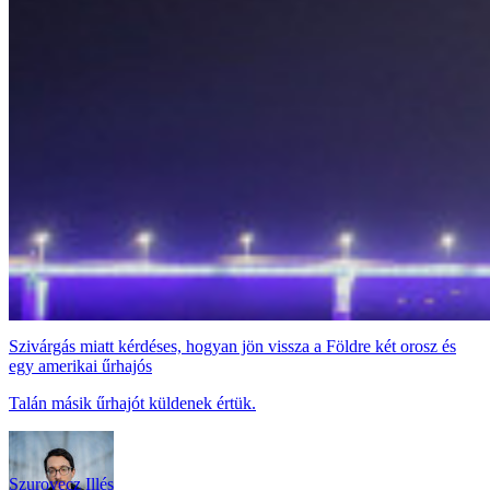
Szivárgás miatt kérdéses, hogyan jön vissza a Földre két orosz és
egy amerikai űrhajós
Talán másik űrhajót küldenek értük.
Szurovecz Illés