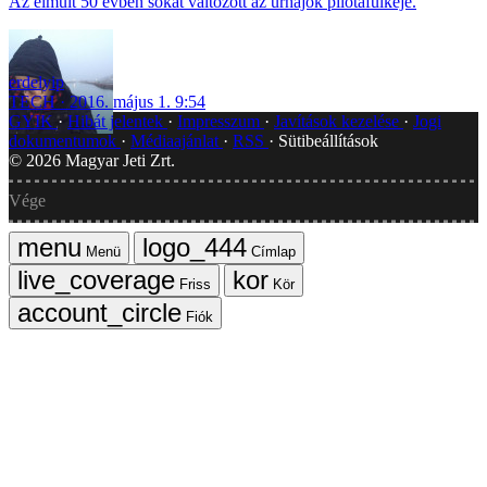
Az elmúlt 50 évben sokat változott az űrhajók pilótafülkéje.
erdelyip
TECH
2016. május 1. 9:54
GYIK
Hibát jelentek
Impresszum
Javítások kezelése
Jogi
dokumentumok
Médiaajánlat
RSS
Sütibeállítások
©
2026
Magyar Jeti Zrt.
Vége
Menü
Címlap
Friss
Kör
Fiók