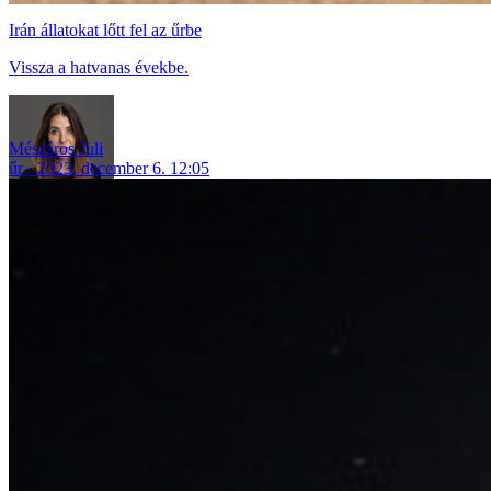
Irán állatokat lőtt fel az űrbe
Vissza a hatvanas évekbe.
Mészáros Juli
űr
2023. december 6. 12:05