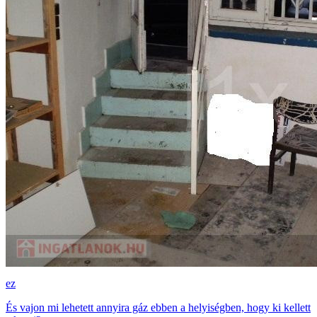
ez
És vajon mi lehetett annyira gáz ebben a helyiségben, hogy ki kellett