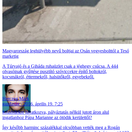
Magyarország leghülyébb nevű boltjai az Osán vegyesbolttól a Tesó
marketig
A Túrvajó és a Giháda ruhaüzlet csak a jéghegy csúcsa. A 444
olvasóinak gyűjtése pusztító szóviccekre építő boltokról,
kocsmákról, éttermekről, halsütőkről, egyebekről.
Herczeg Márk
gazdaság
2016. április 19. 7:25
Közérdekre hivatkozva, pályáztatás nélkül jutott áron alul
ingatlanhoz Pápa Marianne az ötödik kerülettől?
Így később harminc százalékkal olcsóbban vették meg a Rogán