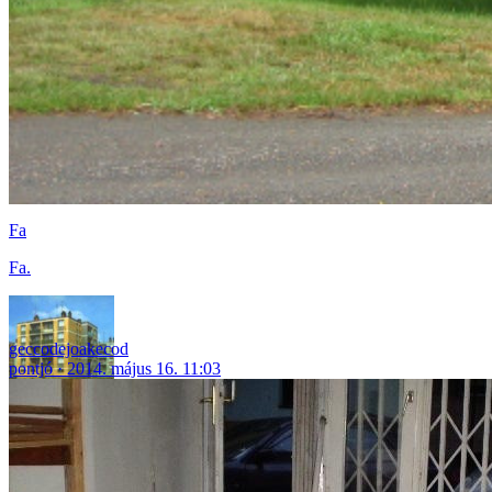
Fa
Fa.
geccodejoakecod
pontjó
2014. május 16. 11:03