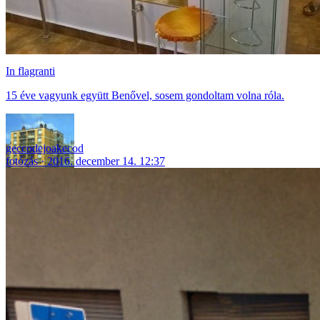
In flagranti
15 éve vagyunk együtt Benővel, sosem gondoltam volna róla.
geccodejoakecod
fotózás
2016. december 14. 12:37