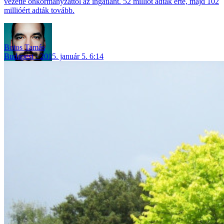
vezette önkormányzattól az ingatlant. 52 milliót adtak érte, majd 102
millióért adták tovább.
Botos Tamás
Budapest
2015. január 5. 6:14