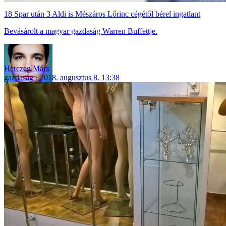
18 Spar után 3 Aldi is Mészáros Lőrinc cégétől bérel ingatlant
Bevásárolt a magyar gazdaság Warren Buffettje.
Herczeg Márk
gazdaság
2018. augusztus 8. 13:38