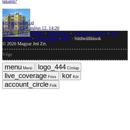
takarni?
geccodejoakecod
vessző
2014. május 12. 14:20
GYIK
Hibát jelentek
Impresszum
Javítások kezelése
Jogi
dokumentumok
Médiaajánlat
RSS
Sütibeállítások
©
2026
Magyar Jeti Zrt.
Vége
Menü
Címlap
Friss
Kör
Fiók