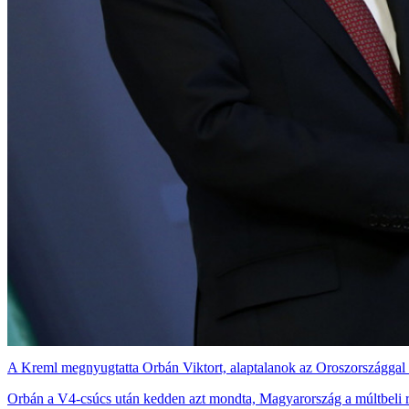
A Kreml megnyugtatta Orbán Viktort, alaptalanok az Oroszországgal 
Orbán a V4-csúcs után kedden azt mondta, Magyarország a múltbeli ro