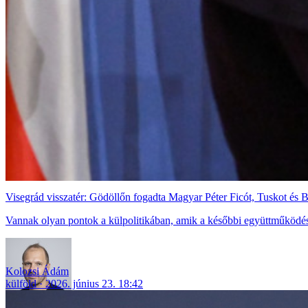
Visegrád visszatér: Gödöllőn fogadta Magyar Péter Ficót, Tuskot és B
Vannak olyan pontok a külpolitikában, amik a későbbi együttműködést
Kolozsi Ádám
külföld
2026. június 23. 18:42