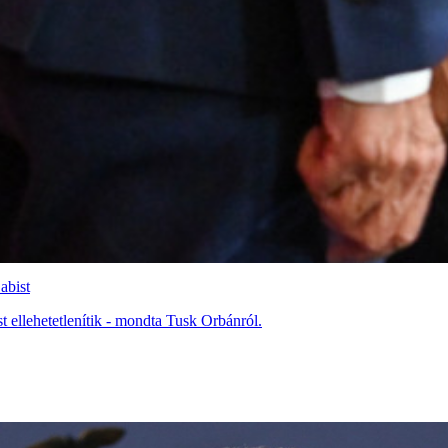
abist
 ellehetetlenítik - mondta Tusk Orbánról.