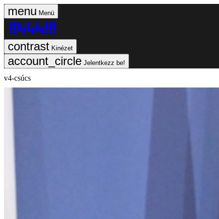
Menü
Kinézet
Jelentkezz be!
v4-csúcs