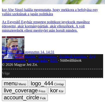
Abe Sinzó halála megmutatta, hogy mekkora a befolyása egy
vallási szektának a japán politikára
Az Egyesítő Egyház rengeteg politikust igyekszik magához
édesgetni, akár kormánypártiak, akár ellenzékiek. A volt
miniszterelnök elleni merénylet után borult minden.
Boros Juli
külföld
2022. augusztus 14. 14:31
GYIK
Hibát jelentek
Impresszum
Javítások kezelése
Jogi
dokumentumok
Médiaajánlat
RSS
Sütibeállítások
©
2026
Magyar Jeti Zrt.
Vége
Menü
Címlap
Friss
Kör
Fiók