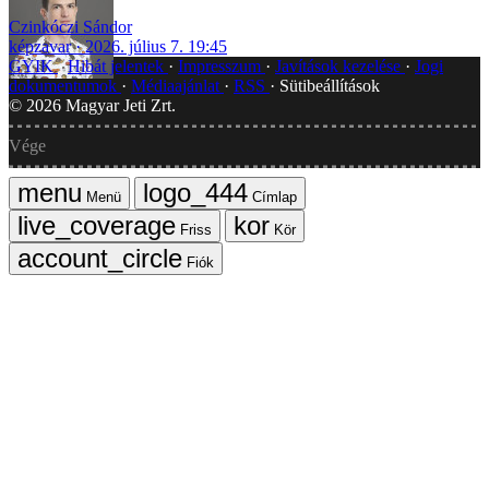
Czinkóczi Sándor
képzavar
2026. július 7. 19:45
GYIK
Hibát jelentek
Impresszum
Javítások kezelése
Jogi
dokumentumok
Médiaajánlat
RSS
Sütibeállítások
©
2026
Magyar Jeti Zrt.
Vége
Menü
Címlap
Friss
Kör
Fiók