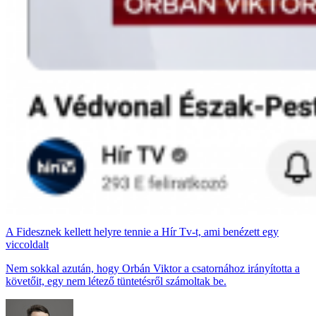
A Fidesznek kellett helyre tennie a Hír Tv-t, ami benézett egy
viccoldalt
Nem sokkal azután, hogy Orbán Viktor a csatornához irányította a
követőit, egy nem létező tüntetésről számoltak be.