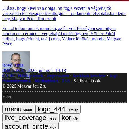
„Lássa, hogy kivel van dolga, ön fogja vezetni a végrehajtói
visszaéléseket vizsgáló bizottságot” – parlamenti felszólalásban lepte
meg Magyar Péter Toroczkait
Én azt tudom önnek mondani, az én volt feleségem semmilyen
módon nem érintett a végrehajtói maffiaügyben, Völner Pálról
tudjuk, hogy érintett, találja meg Völner főnökét, mondta Magyar
Péter.
Rovó Attila
POLITIKA
2026. június 1. 13:18
GYIK
Hibát jelentek
Impresszum
Javítások kezelése
Jogi
dokumentumok
Médiaajánlat
RSS
Sütibeállítások
©
2026
Magyar Jeti Zrt.
Vége
Menü
Címlap
Friss
Kör
Fiók