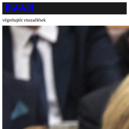
végrehajtói visszaélések