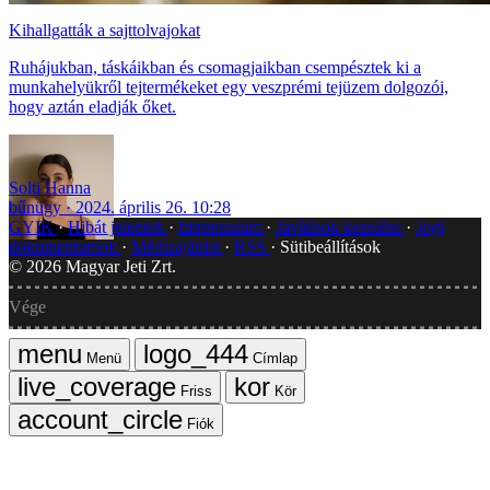
Kihallgatták a sajttolvajokat
Ruhájukban, táskáikban és csomagjaikban csempésztek ki a
munkahelyükről tejtermékeket egy veszprémi tejüzem dolgozói,
hogy aztán eladják őket.
Solti Hanna
bűnügy
2024. április 26. 10:28
GYIK
Hibát jelentek
Impresszum
Javítások kezelése
Jogi
dokumentumok
Médiaajánlat
RSS
Sütibeállítások
©
2026
Magyar Jeti Zrt.
Vége
Menü
Címlap
Friss
Kör
Fiók