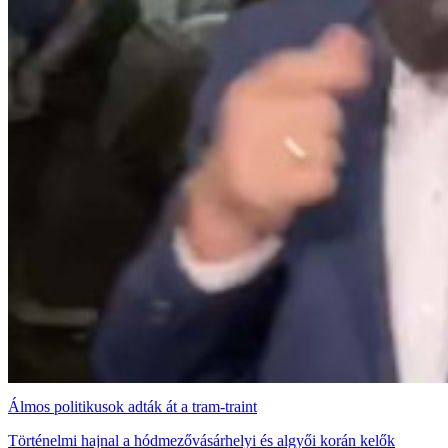
Álmos politikusok adták át a tram-traint
Történelmi hajnal a hódmezővásárhelyi és algyői korán kelők