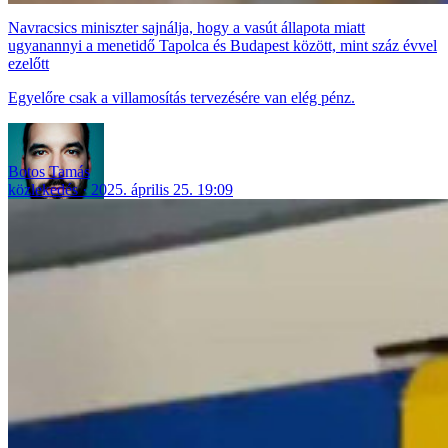
Navracsics miniszter sajnálja, hogy a vasút állapota miatt
ugyanannyi a menetidő Tapolca és Budapest között, mint száz évvel
ezelőtt
Egyelőre csak a villamosítás tervezésére van elég pénz.
Botos Tamás
közlekedés
2025. április 25. 19:09