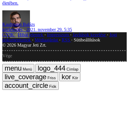
életében.
Kaufmann Balázs
közlekedés
2021. november 29. 5:35
GYIK
Hibát jelentek
Impresszum
Javítások kezelése
Jogi
dokumentumok
Médiaajánlat
RSS
Sütibeállítások
©
2026
Magyar Jeti Zrt.
Vége
Menü
Címlap
Friss
Kör
Fiók