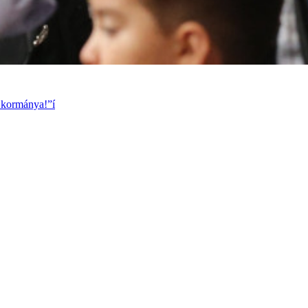
r kormánya!”í