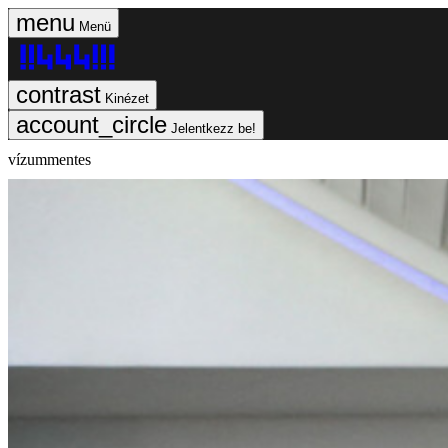
Menü
Kinézet
Jelentkezz be!
vízummentes