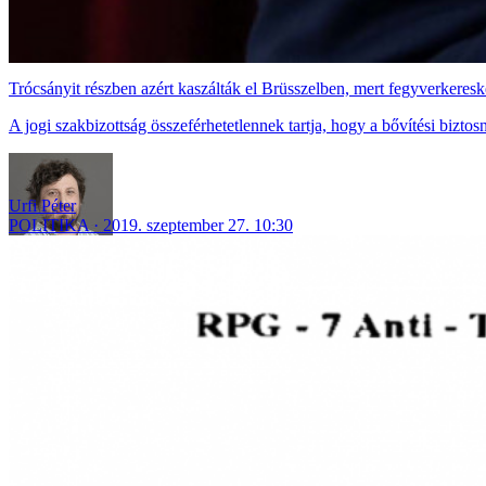
Trócsányit részben azért kaszálták el Brüsszelben, mert fegyverkeres
A jogi szakbizottság összeférhetetlennek tartja, hogy a bővítési biztos
Urfi Péter
POLITIKA
2019. szeptember 27. 10:30