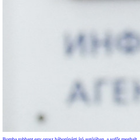
Bomba robbant egy orosz háborúpárti író autójában, a sofőr meghalt