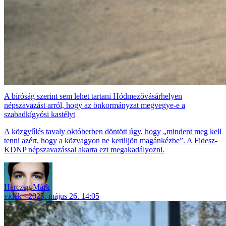
A bíróság szerint sem lehet tartani Hódmezővásárhelyen
népszavazást arról, hogy az önkormányzat megvegye-e a
szabadkígyósi kastélyt
A közgyűlés tavaly októberben döntött úgy, hogy „mindent meg kell
tenni azért, hogy a közvagyon ne kerüljön magánkézbe”. A Fidesz-
KDNP népszavazással akarta ezt megakadályozni.
Herczeg Márk
vidék
2025. május 26. 14:05