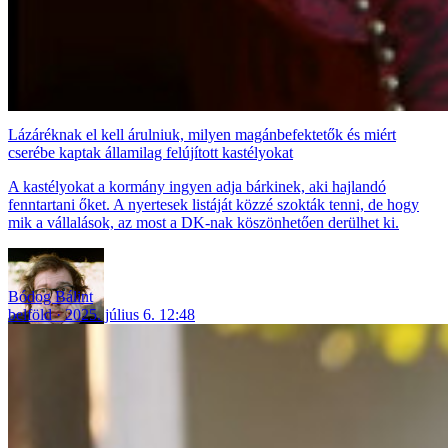
Lázáréknak el kell árulniuk, milyen magánbefektetők és miért
cserébe kaptak államilag felújított kastélyokat
A kastélyokat a kormány ingyen adja bárkinek, aki hajlandó
fenntartani őket. A nyertesek listáját közzé szokták tenni, de hogy
mik a vállalások, az most a DK-nak köszönhetően derülhet ki.
Bódog Bálint
belföld
2025. július 6. 12:48