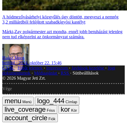
A hódmezővásárhelyi közgyűlés úgy döntött, megveszi a nemrég
3,2 milliárdból felújított szabadkígyósi kastélyt
Márki-Zay polgármester azt mondta, ennél jobb beruházást jelenleg
nem tud elképzelni az önkormányzat számára.
Haász János
belföld
2024. október 22. 15:46
GYIK
Hibát jelentek
Impresszum
Javítások kezelése
Jogi
dokumentumok
Médiaajánlat
RSS
Sütibeállítások
©
2026
Magyar Jeti Zrt.
Vége
Menü
Címlap
Friss
Kör
Fiók