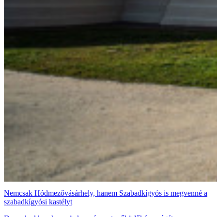
Nemcsak Hódmezővásárhely, hanem Szabadkígyós is megvenné a
szabadkígyósi kastélyt