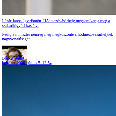
Lázár János úgy döntött, Hódmezővásárhely mégsem kapja meg a
szabadkígyósi kastélyt
Pedig a miniszter nemrég még megköszönte a hódmezővásárhelyiek
nagyvonalúságát.
Bódog Bálint
belföld
2025. június 5. 13:54