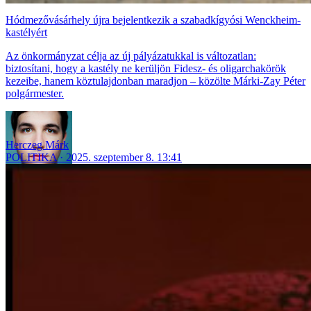
Hódmezővásárhely újra bejelentkezik a szabadkígyósi Wenckheim-
kastélyért
Az önkormányzat célja az új pályázatukkal is változatlan:
biztosítani, hogy a kastély ne kerüljön Fidesz- és oligarchakörök
kezeibe, hanem köztulajdonban maradjon – közölte Márki-Zay Péter
polgármester.
Herczeg Márk
POLITIKA
2025. szeptember 8. 13:41