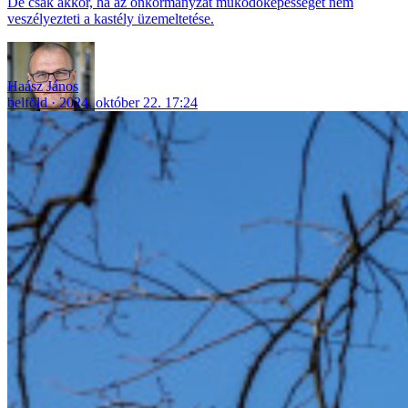
De csak akkor, ha az önkormányzat működőképességét nem
veszélyezteti a kastély üzemeltetése.
Haász János
belföld
2024. október 22. 17:24