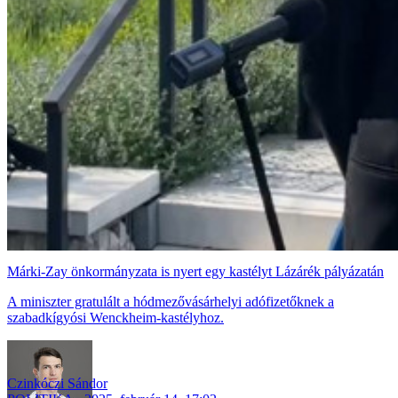
Márki-Zay önkormányzata is nyert egy kastélyt Lázárék pályázatán
A miniszter gratulált a hódmezővásárhelyi adófizetőknek a
szabadkígyósi Wenckheim-kastélyhoz.
Czinkóczi Sándor