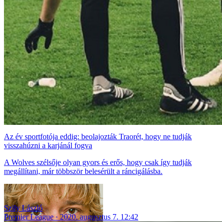
Az év sportfotója eddig: beolajozták Traorét, hogy ne tudják
visszahúzni a karjánál fogva
A Wolves szélsője olyan gyors és erős, hogy csak így tudják
megállítani, már többször belesérült a ráncigálásba.
Szily László
Premier League
2020. augusztus 7. 12:42