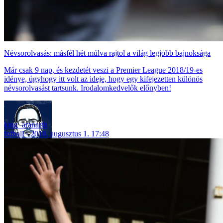
Névsorolvasás: másfél hét múlva rajtol a világ legjobb bajnoksága
Már csak 9 nap, és kezdetét veszi a Premier League 2018/19-es
idénye, úgyhogy itt volt az ideje, hogy egy kifejezetten különös
névsorolvasást tartsunk. Irodalomkedvelők előnyben!
king_aranarth
futball
2018. augusztus 1. 17:48