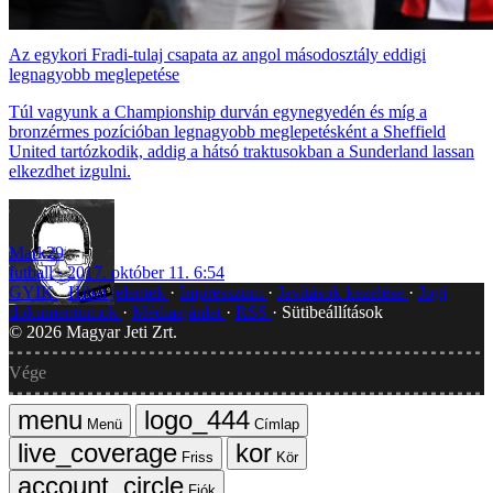
Az egykori Fradi-tulaj csapata az angol másodosztály eddigi
legnagyobb meglepetése
Túl vagyunk a Championship durván egynegyedén és míg a
bronzérmes pozícióban legnagyobb meglepetésként a Sheffield
United tartózkodik, addig a hátsó traktusokban a Sunderland lassan
elkezdhet izgulni.
Mark29
futball
2017. október 11. 6:54
GYIK
Hibát jelentek
Impresszum
Javítások kezelése
Jogi
dokumentumok
Médiaajánlat
RSS
Sütibeállítások
©
2026
Magyar Jeti Zrt.
Vége
Menü
Címlap
Friss
Kör
Fiók