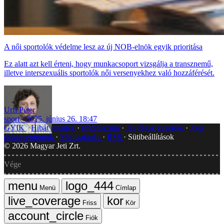
A női sportolók védelme lesz az új NOB-elnök egyik prioritása
Ez alatt azt kell érteni, hogy munkacsoport vizsgálja a transznemű,
illetve interszexuális sportolók női versenyekhez való hozzáférését.
Urfi Péter
sport
2025. június 26. 18:47
GYIK
Hibát jelentek
Impresszum
Javítások kezelése
Jogi
dokumentumok
Médiaajánlat
RSS
Sütibeállítások
©
2026
Magyar Jeti Zrt.
Vége
Menü
Címlap
Friss
Kör
Fiók