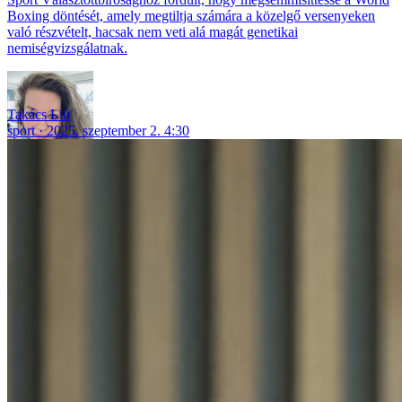
Boxing döntését, amely megtiltja számára a közelgő versenyeken
való részvételt, hacsak nem veti alá magát genetikai
nemiségvizsgálatnak.
Takács Lili
sport
2025. szeptember 2. 4:30