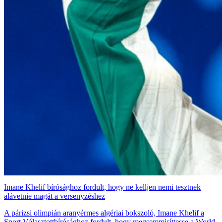
Imane Khelif bírósághoz fordult, hogy ne kelljen nemi tesztnek
alávetnie magát a versenyzéshez
A párizsi olimpián aranyérmes algériai bokszoló, Imane Khelif a
Sport Választottbírósághoz fordult, hogy megsemmisíttesse a World