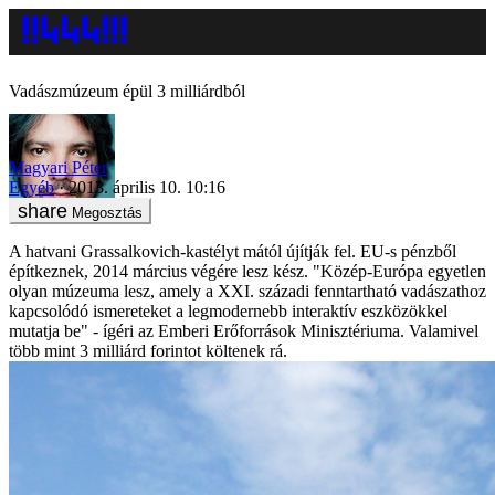
Vadászmúzeum épül 3 milliárdból
Magyari Péter
Egyéb
2013. április 10. 10:16
Megosztás
A hatvani Grassalkovich-kastélyt mától újítják fel. EU-s pénzből
építkeznek, 2014 március végére lesz kész. "Közép-Európa egyetlen
olyan múzeuma lesz, amely a XXI. századi fenntartható vadászathoz
kapcsolódó ismereteket a legmodernebb interaktív eszközökkel
mutatja be" - ígéri az Emberi Erőforrások Minisztériuma. Valamivel
több mint 3 milliárd forintot költenek rá.