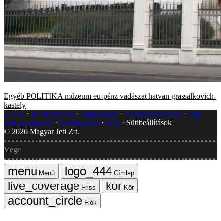
Egyéb
POLITIKA
múzeum
eu-pénz
vadászat
hatvan
grassalkovich-
kastely
GYIK
Hibát jelentek
Impresszum
Javítások kezelése
Jogi
dokumentumok
Médiaajánlat
RSS
Sütibeállítások
©
2026
Magyar Jeti Zrt.
Vége
Menü
Címlap
Friss
Kör
Fiók