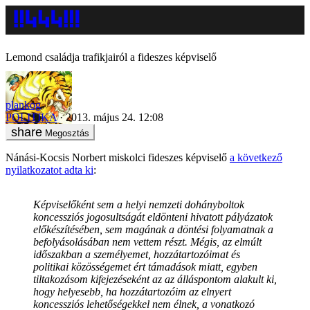
Lemond családja trafikjairól a fideszes képviselő
plankog
POLITIKA
2013. május 24. 12:08
Megosztás
Nánási-Kocsis Norbert miskolci fideszes képviselő
a következő
nyilatkozatot adta ki
:
Képviselőként sem a helyi nemzeti dohányboltok
koncessziós jogosultságát eldönteni hivatott pályázatok
előkészítésében, sem magának a döntési folyamatnak a
befolyásolásában nem vettem részt. Mégis, az elmúlt
időszakban a személyemet, hozzátartozóimat és
politikai közösségemet ért támadások miatt, egyben
tiltakozásom kifejezéseként az az álláspontom alakult ki,
hogy helyesebb, ha hozzátartozóim az elnyert
koncessziós lehetőségekkel nem élnek, a vonatkozó