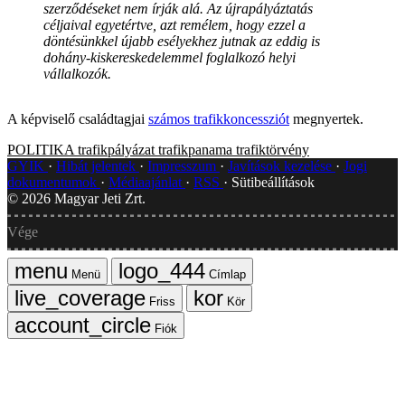
szerződéseket nem írják alá. Az újrapályáztatás
céljaival egyetértve, azt remélem, hogy ezzel a
döntésünkkel újabb esélyekhez jutnak az eddig is
dohány-kiskereskedelemmel foglalkozó helyi
vállalkozók.
A képviselő családtagjai
számos trafikkoncessziót
megnyertek.
POLITIKA
trafikpályázat
trafikpanama
trafiktörvény
GYIK
Hibát jelentek
Impresszum
Javítások kezelése
Jogi
dokumentumok
Médiaajánlat
RSS
Sütibeállítások
©
2026
Magyar Jeti Zrt.
Vége
Menü
Címlap
Friss
Kör
Fiók