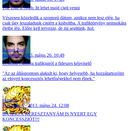
The End is Nigh: Itt lehet majd cigit venni
Vészesen közeledik a szomorú dátum, amikor nem lesz elég, ha
csak úgy leszaladunk cigiért a kisboltba. A trafiktörvény nemsokára
életbe lép. Előre kell tervezni, de mi segítünk, hol.
Kerner Zsolt
gazdaság
2013. május 26. 16:49
Lemond családja trafikjairól a fideszes képviselő
"Az az álláspontom alakult ki, hogy helyesebb, ha hozzátartozóim
az elnyert koncessziós lehetőségekkel nem élnek."
plankog
POLITIKA
2013. május 24. 12:08
BASZKI A KERESZTANYÁM IS NYERT EGY
KONCESSZIÓT!!!