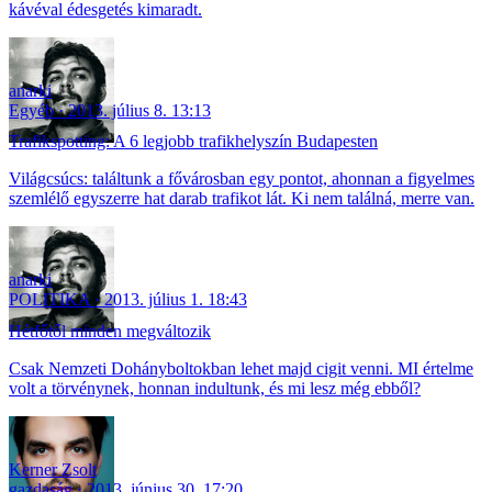
kávéval édesgetés kimaradt.
anarki
Egyéb
2013. július 8. 13:13
Trafikspotting: A 6 legjobb trafikhelyszín Budapesten
Világcsúcs: találtunk a fővárosban egy pontot, ahonnan a figyelmes
szemlélő egyszerre hat darab trafikot lát. Ki nem találná, merre van.
anarki
POLITIKA
2013. július 1. 18:43
Hétfőtől minden megváltozik
Csak Nemzeti Dohányboltokban lehet majd cigit venni. MI értelme
volt a törvénynek, honnan indultunk, és mi lesz még ebből?
Kerner Zsolt
gazdaság
2013. június 30. 17:20