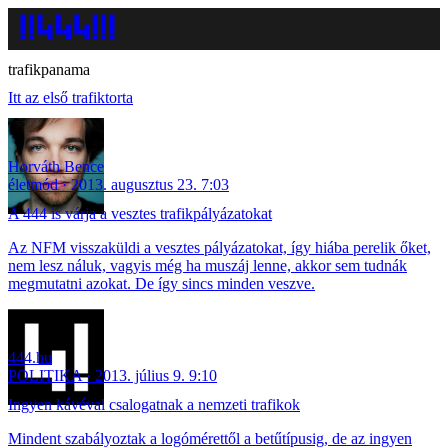
trafikpanama
Itt az első trafiktorta
Horváth Bence
életmód
2013. augusztus 23. 7:03
A 444 is várja a vesztes trafikpályázatokat
Az NFM visszaküldi a vesztes pályázatokat, így hiába perelik őket,
nem lesz náluk, vagyis még ha muszáj lenne, akkor sem tudnák
megmutatni azokat. De így sincs minden veszve.
444.hu
POLITIKA
2013. július 9. 9:10
Ingyen kávéval csalogatnak a nemzeti trafikok
Mindent szabályoztak a logómérettől a betűtípusig, de az ingyen