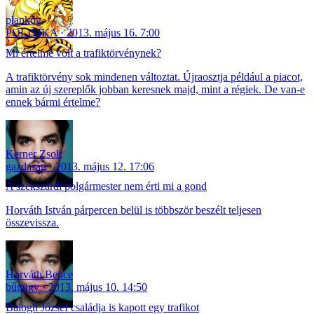
plankog
POLITIKA
2013. május 16. 7:00
Mi értelme volt a trafiktörvénynek?
A trafiktörvény sok mindenen változtat. Újraosztja például a piacot,
amin az új szereplők jobban keresnek majd, mint a régiek. De van-e
ennek bármi értelme?
Kerner Zsolt
gazdaság
2013. május 12. 17:06
A szekszárdi polgármester nem érti mi a gond
Horváth István párpercen belül is többször beszélt teljesen
összevissza.
Horváth Bence
bűnügy
2013. május 10. 14:50
Balogh József családja is kapott egy trafikot