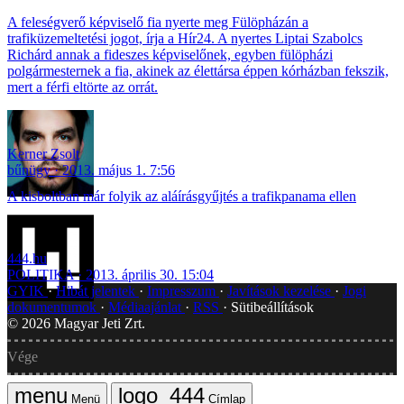
A feleségverő képviselő fia nyerte meg Fülöpházán a
trafiküzemeltetési jogot, írja a Hír24. A nyertes Liptai Szabolcs
Richárd annak a fideszes képviselőnek, egyben fülöpházi
polgármesternek a fia, akinek az élettársa éppen kórházban fekszik,
mert a férfi eltörte az orrát.
Kerner Zsolt
bűnügy
2013. május 1. 7:56
A kisboltban már folyik az aláírásgyűjtés a trafikpanama ellen
444.hu
POLITIKA
2013. április 30. 15:04
GYIK
Hibát jelentek
Impresszum
Javítások kezelése
Jogi
dokumentumok
Médiaajánlat
RSS
Sütibeállítások
©
2026
Magyar Jeti Zrt.
Vége
Menü
Címlap