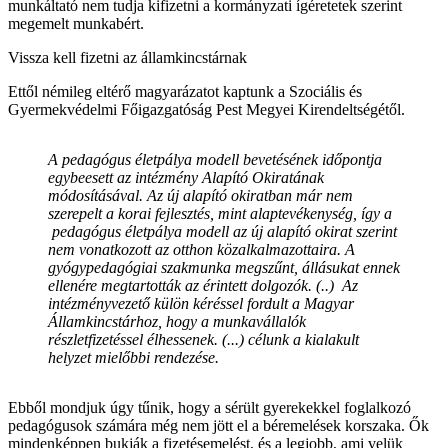
munkáltató nem tudja kifizetni a kormányzati ígéretetek szerint
megemelt munkabért.
Vissza kell fizetni az államkincstárnak
Ettől némileg eltérő magyarázatot kaptunk a Szociális és
Gyermekvédelmi Főigazgatóság Pest Megyei Kirendeltségétől.
A pedagógus életpálya modell bevetésének időpontja
egybeesett az intézmény Alapító Okiratának
módosításával. Az új alapító okiratban már nem
szerepelt a korai fejlesztés, mint alaptevékenység, így a
pedagógus életpálya modell az új alapító okirat szerint
nem vonatkozott az otthon közalkalmazottaira. A
gyógypedagógiai szakmunka megszűnt, állásukat ennek
ellenére megtartották az érintett dolgozók. (..) Az
intézményvezető külön kéréssel fordult a Magyar
Államkincstárhoz, hogy a munkavállalók
részletfizetéssel élhessenek. (...) célunk a kialakult
helyzet mielőbbi rendezése.
Ebből mondjuk úgy tűnik, hogy a sérült gyerekekkel foglalkozó
pedagógusok számára még nem jött el a béremelések korszaka. Ők
mindenképpen bukják a fizetésemelést, és a legjobb, ami velük