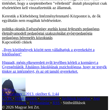
történhet, hogy a szeptemberben "véletlenül" átutalt pluszpénzt csak
részletekben kell visszafizetniük az államnak.
Kerestük a Klebelsberg Intézményfenntartó Központot is, de ők
egyáltalán nem reagáltak kérdéseinkre.
politika
oktatás
Egészségügy
gurítás
korai fejlesztés
pedagógus
életpályamodell
pedagógiai szakszolgálat
gyógypedagógia
pedagógus béremelés
közoktatás
Kapcsolódó cikkek
„Ilyen körülmények között nem vállalhatjuk a gyerekekért a
felelősséget”
Higgadt, mégis elkeseredett nyílt levélben kérleli a kormányt a
Gyengénlátók Általános Iskolájának pszichológusa, hogy ne tegyék
tönkre az intézményt, és az ott tanuló gyerekeket.
erdelyip
Egészségügy
2013. október 6. 1:44
GYIK
Hibát jelentek
Impresszum
Javítások kezelése
Jogi
dokumentumok
Médiaajánlat
RSS
Sütibeállítások
©
2026
Magyar Jeti Zrt.