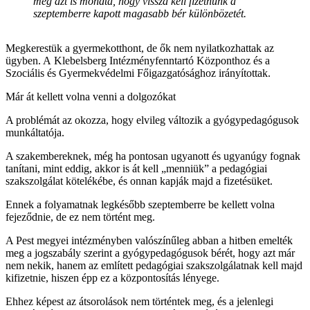
még azt is mondta, hogy vissza kell fizetnünk a
szeptemberre kapott magasabb bér különbözetét.
Megkerestük a gyermekotthont, de ők nem nyilatkozhattak az
ügyben. A Klebelsberg Intézményfenntartó Központhoz és a
Szociális és Gyermekvédelmi Főigazgatósághoz irányítottak.
Már át kellett volna venni a dolgozókat
A problémát az okozza, hogy elvileg változik a gyógypedagógusok
munkáltatója.
A szakembereknek, még ha pontosan ugyanott és ugyanúgy fognak
tanítani, mint eddig, akkor is át kell „menniük” a pedagógiai
szakszolgálat kötelékébe, és onnan kapják majd a fizetésüket.
Ennek a folyamatnak legkésőbb szeptemberre be kellett volna
fejeződnie, de ez nem történt meg.
A Pest megyei intézményben valószínűleg abban a hitben emelték
meg a jogszabály szerint a gyógypedagógusok bérét, hogy azt már
nem nekik, hanem az említett pedagógiai szakszolgálatnak kell majd
kifizetnie, hiszen épp ez a központosítás lényege.
Ehhez képest az átsorolások nem történtek meg, és a jelenlegi