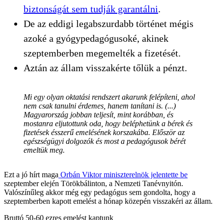
biztonságát sem tudják garantálni
.
De az eddigi legabszurdabb történet mégis
azoké a gyógypedagógusoké, akinek
szeptemberben megemelték a fizetését.
Aztán az állam visszakérte tőlük a pénzt.
Mi egy olyan oktatási rendszert akarunk felépíteni, ahol
nem csak tanulni érdemes, hanem tanítani is. (...)
Magyarország jobban teljesít, mint korábban, és
mostanra eljutottunk oda, hogy beléphetünk a bérek és
fizetések ésszerű emelésének korszakába. Először az
egészségügyi dolgozók és most a pedagógusok bérét
emeltük meg.
Ezt a jó hírt maga
Orbán Viktor miniszterelnök jelentette be
szeptember elején Törökbálinton, a Nemzeti Tanévnyitón.
Valószínűleg akkor még egy pedagógus sem gondolta, hogy a
szeptemberben kapott emelést a hónap közepén visszakéri az állam.
Bruttó 50-60 ezres emelést kaptunk