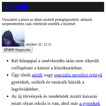
Visszakéri a pénzt az állam azoktól pedagógusoktól, akiknek
szeptemberben csak véletlenül emelték a fizetését
erdelyip
politika
2013. október 31. 11:11
Megosztás
Két hónappal a tanévkezdés után sem sikerült
csillapítani a káoszt a közoktatásban.
Úgy tűnik
sérült
vagy
speciális nevelési igényű
gyerekek, szüleik és tanáraik húzták a
legrövidebbet.
Az új törvények és rendeletek miatti kavarás
miatt olyan iskola is van, ahol már
a gyerekek