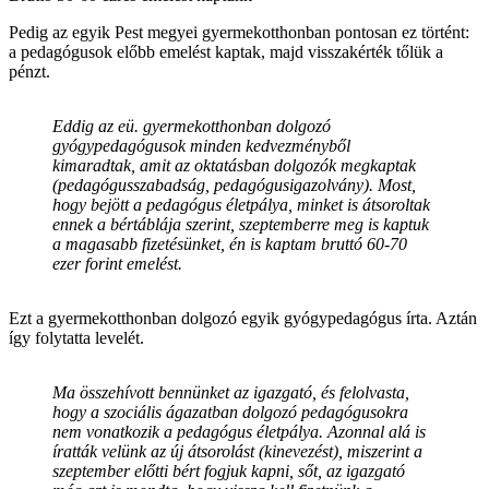
Pedig az egyik Pest megyei gyermekotthonban pontosan ez történt:
a pedagógusok előbb emelést kaptak, majd visszakérték tőlük a
pénzt.
Eddig az eü. gyermekotthonban dolgozó
gyógypedagógusok minden kedvezményből
kimaradtak, amit az oktatásban dolgozók megkaptak
(pedagógusszabadság, pedagógusigazolvány). Most,
hogy bejött a pedagógus életpálya, minket is átsoroltak
ennek a bértáblája szerint, szeptemberre meg is kaptuk
a magasabb fizetésünket, én is kaptam bruttó 60-70
ezer forint emelést.
Ezt a gyermekotthonban dolgozó egyik gyógypedagógus írta. Aztán
így folytatta levelét.
Ma összehívott bennünket az igazgató, és felolvasta,
hogy a szociális ágazatban dolgozó pedagógusokra
nem vonatkozik a pedagógus életpálya. Azonnal alá is
íratták velünk az új átsorolást (kinevezést), miszerint a
szeptember előtti bért fogjuk kapni, sőt, az igazgató