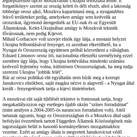
legnépszerűbb opció Moszkvában Ukrajna felosztása lenne. E
forgatókönyv szerint az ország keleti és déli részét, ahol a lakosság
többsége orosz ajkú, Moszkva kaparintaná meg, a nyugatabbra
fekvő területeket pedig, amelyeken amúgy sem kedvelik az
oroszokat, úgymond átengednék az EU-nak és az Egyesült
Államoknak. Kelet-Ukrajnában amúgy is Moszkvát tekintik
fővárosnak, nem pedig Kijevet.
Mihail Gorbacsov volt szovjet elnök úgy látja, a mostani helyzet
Ukrajna felbomlásával fenyeget, ez azonban elkerülhető, ha a
Nyugat és Oroszország együttesen próbál közvetíteni a válságban.
Eduard Limonov orosz író, nacionalista ellenzéki személyiség ezzel
szemben úgy látja, hogy Ukrajna kettéválása mindenki számára
kedvező fejlemény volna, különösen Oroszországnak, ha meg tudja
szerezni Ukrajna "jobbik felét".
Bár az orosz politikai elit egyáltalán nem bízik meg a korrupt
Janukovics elnökben, saját magára nézve is alapvető - a Nyugat által
kreált - fenyegetésnek tartja a kijevi tüntetéseket.
A moszkvai elit saját túlélését tekintve is fontosnak tartja, hogy
megakadályozzon egy esetleges újabb ukrán "színes forradalmat"
(mint amilyen a 2004-2005-ös narancsos forradalom volt). Attól
tartanak ugyanis, hogy ez Oroszországban és a Moszkva által saját
befolyási övezetének tartott Független Államok Közösségének más
tagországain belül is hasonló kormányellenes mozgalmakhoz
vezetne. Ezért az amúgy általa is megvetett Janukovicsot védő