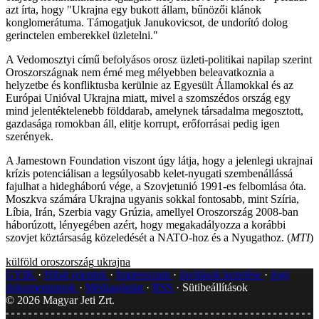
azt írta, hogy "Ukrajna egy bukott állam, bűnözői klánok
konglomerátuma. Támogatjuk Janukovicsot, de undorító dolog
gerinctelen emberekkel üzletelni."
A Vedomosztyi című befolyásos orosz üzleti-politikai napilap szerint
Oroszországnak nem érné meg mélyebben beleavatkoznia a
helyzetbe és konfliktusba kerülnie az Egyesült Államokkal és az
Európai Unióval Ukrajna miatt, mivel a szomszédos ország egy
mind jelentéktelenebb földdarab, amelynek társadalma megosztott,
gazdasága romokban áll, elitje korrupt, erőforrásai pedig igen
szerények.
A Jamestown Foundation viszont úgy látja, hogy a jelenlegi ukrajnai
krízis potenciálisan a legsúlyosabb kelet-nyugati szembenállássá
fajulhat a hidegháború vége, a Szovjetunió 1991-es felbomlása óta.
Moszkva számára Ukrajna ugyanis sokkal fontosabb, mint Szíria,
Líbia, Irán, Szerbia vagy Grúzia, amellyel Oroszország 2008-ban
háborúzott, lényegében azért, hogy megakadályozza a korábbi
szovjet köztársaság közeledését a NATO-hoz és a Nyugathoz. (
MTI
)
külföld
oroszország
ukrajna
GYIK
Hibát jelentek
Impresszum
Javítások kezelése
Jogi
dokumentumok
Médiaajánlat
RSS
Sütibeállítások
©
2026
Magyar Jeti Zrt.