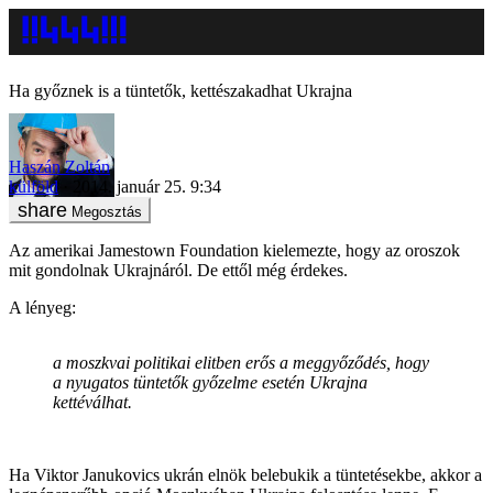
Ha győznek is a tüntetők, kettészakadhat Ukrajna
Haszán Zoltán
külföld
2014. január 25. 9:34
Megosztás
Az amerikai Jamestown Foundation kielemezte, hogy az oroszok
mit gondolnak Ukrajnáról. De ettől még érdekes.
A lényeg:
a moszkvai politikai elitben erős a meggyőződés, hogy
a nyugatos tüntetők győzelme esetén Ukrajna
kettéválhat.
Ha Viktor Janukovics ukrán elnök belebukik a tüntetésekbe, akkor a