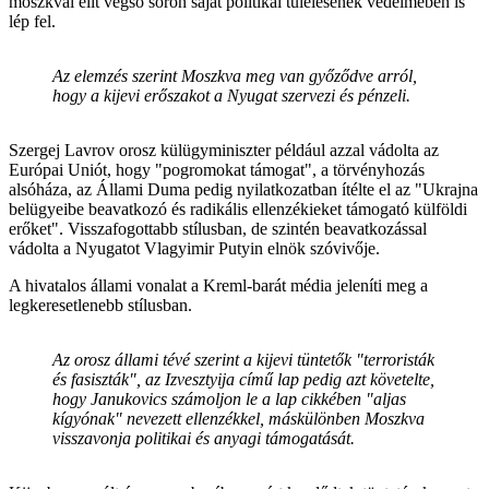
moszkvai elit végső soron saját politikai túlélésének védelmében is
lép fel.
Az elemzés szerint Moszkva meg van győződve arról,
hogy a kijevi erőszakot a Nyugat szervezi és pénzeli.
Szergej Lavrov orosz külügyminiszter például azzal vádolta az
Európai Uniót, hogy "pogromokat támogat", a törvényhozás
alsóháza, az Állami Duma pedig nyilatkozatban ítélte el az "Ukrajna
belügyeibe beavatkozó és radikális ellenzékieket támogató külföldi
erőket". Visszafogottabb stílusban, de szintén beavatkozással
vádolta a Nyugatot Vlagyimir Putyin elnök szóvivője.
A hivatalos állami vonalat a Kreml-barát média jeleníti meg a
legkeresetlenebb stílusban.
Az orosz állami tévé szerint a kijevi tüntetők "terroristák
és fasiszták", az Izvesztyija című lap pedig azt követelte,
hogy Janukovics számoljon le a lap cikkében "aljas
kígyónak" nevezett ellenzékkel, máskülönben Moszkva
visszavonja politikai és anyagi támogatását.