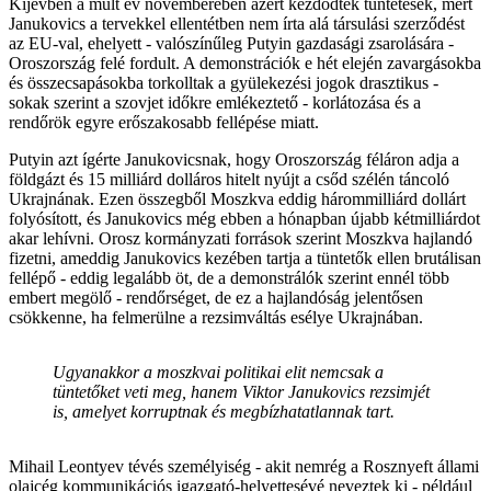
Kijevben a múlt év novemberében azért kezdődtek tüntetések, mert
Janukovics a tervekkel ellentétben nem írta alá társulási szerződést
az EU-val, ehelyett - valószínűleg Putyin gazdasági zsarolására -
Oroszország felé fordult. A demonstrációk e hét elején zavargásokba
és összecsapásokba torkolltak a gyülekezési jogok drasztikus -
sokak szerint a szovjet időkre emlékeztető - korlátozása és a
rendőrök egyre erőszakosabb fellépése miatt.
Putyin azt ígérte Janukovicsnak, hogy Oroszország féláron adja a
földgázt és 15 milliárd dolláros hitelt nyújt a csőd szélén táncoló
Ukrajnának. Ezen összegből Moszkva eddig hárommilliárd dollárt
folyósított, és Janukovics még ebben a hónapban újabb kétmilliárdot
akar lehívni. Orosz kormányzati források szerint Moszkva hajlandó
fizetni, ameddig Janukovics kezében tartja a tüntetők ellen brutálisan
fellépő - eddig legalább öt, de a demonstrálók szerint ennél több
embert megölő - rendőrséget, de ez a hajlandóság jelentősen
csökkenne, ha felmerülne a rezsimváltás esélye Ukrajnában.
Ugyanakkor a moszkvai politikai elit nemcsak a
tüntetőket veti meg, hanem Viktor Janukovics rezsimjét
is, amelyet korruptnak és megbízhatatlannak tart.
Mihail Leontyev tévés személyiség - akit nemrég a Rosznyeft állami
olajcég kommunikációs igazgató-helyettesévé neveztek ki - például