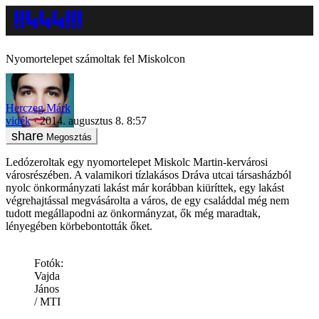
Nyomortelepet számoltak fel Miskolcon
Herczeg Márk
vidék
2014. augusztus 8. 8:57
Megosztás
Ledózeroltak egy nyomortelepet Miskolc Martin-kervárosi
városrészében. A valamikori tízlakásos Dráva utcai társasházból
nyolc önkormányzati lakást már korábban kiüríttek, egy lakást
végrehajtással megvásárolta a város, de egy családdal még nem
tudott megállapodni az önkormányzat, ők még maradtak,
lényegében körbebontották őket.
Fotók:
Vajda
János
/ MTI