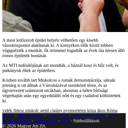
A most ledózerolt épület helyén vélhetően egy kisebb
városközpontot alakítanak ki. A környéken élők közül többen
végignézték a munkát, ők örömmel fogadták az évek óta üresen álló
romos épületek bontását.
Az MTI tudósítójának azt mondták, a háznál kosz és bűz volt, és
patkányok éltek az épületben.
Közben tovább tart Miskolcon a romák demonstrációja, sátraik
jelenleg is ott állnak a Városházával szemközti téren, és az
úgynevezett számozott utcákban, ahonnan a héten bírósági
végrehajtás után egy egyedülálló nőtt és egy családod költöztettek
ki.
vidék
fidesz
miskolc
gettó
cigány
nyomortelep
kriza ákos
Róma
GYIK
Hibát jelentek
Impresszum
Javítások kezelése
Jogi
dokumentumok
Médiaajánlat
RSS
Sütibeállítások
©
2026
Magyar Jeti Zrt.