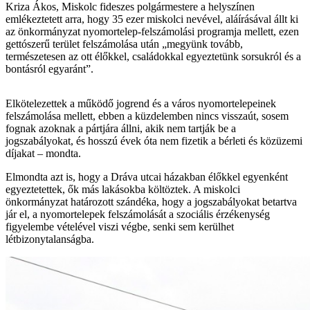
Kriza Ákos, Miskolc fideszes polgármestere a helyszínen
emlékeztetett arra, hogy 35 ezer miskolci nevével, aláírásával állt ki
az önkormányzat nyomortelep-felszámolási programja mellett, ezen
gettószerű terület felszámolása után „megyünk tovább,
természetesen az ott élőkkel, családokkal egyeztetünk sorsukról és a
bontásról egyaránt”.
Elkötelezettek a működő jogrend és a város nyomortelepeinek
felszámolása mellett, ebben a küzdelemben nincs visszaút, sosem
fognak azoknak a pártjára állni, akik nem tartják be a
jogszabályokat, és hosszú évek óta nem fizetik a bérleti és közüzemi
díjakat – mondta.
Elmondta azt is, hogy a Dráva utcai házakban élőkkel egyenként
egyeztetettek, ők más lakásokba költöztek. A miskolci
önkormányzat határozott szándéka, hogy a jogszabályokat betartva
jár el, a nyomortelepek felszámolását a szociális érzékenység
figyelembe vételével viszi végbe, senki sem kerülhet
létbizonytalanságba.