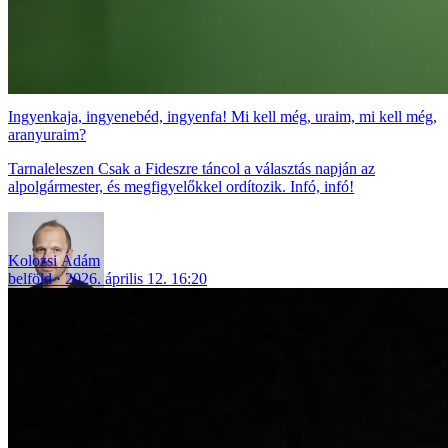
Ingyenkaja, ingyenebéd, ingyenfa! Mi kell még, uraim, mi kell még,
aranyuraim?
Tarnaleleszen Csak a Fideszre táncol a választás napján az
alpolgármester, és megfigyelőkkel ordítozik. Infó, infó!
Kolozsi Ádám
belföld
2026. április 12. 16:20