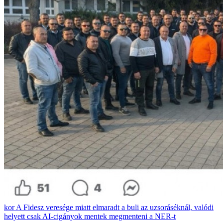
A Fidesz veresége miatt elmaradt a buli az uzsoráséknál, valódi
helyett csak AI-cigányok mentek megmenteni a NER-t