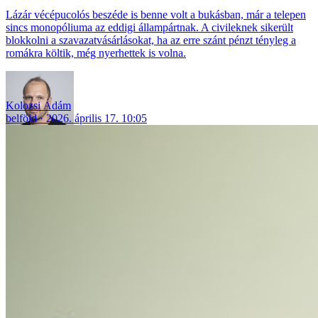
Lázár vécépucolós beszéde is benne volt a bukásban, már a telepen
sincs monopóliuma az eddigi állampártnak. A civileknek sikerült
blokkolni a szavazatvásárlásokat, ha az erre szánt pénzt tényleg a
romákra költik, még nyerhettek is volna.
Kolozsi Ádám
belföld
2026. április 17. 10:05