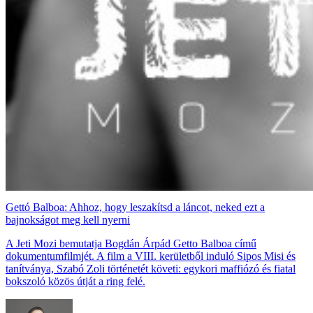
Gettó Balboa: Ahhoz, hogy leszakítsd a láncot, neked ezt a
bajnokságot meg kell nyerni
A Jeti Mozi bemutatja Bogdán Árpád Getto Balboa című
dokumentumfilmjét. A film a VIII. kerületből induló Sipos Misi és
tanítványa, Szabó Zoli történetét követi: egykori maffiózó és fiatal
bokszoló közös útját a ring felé.