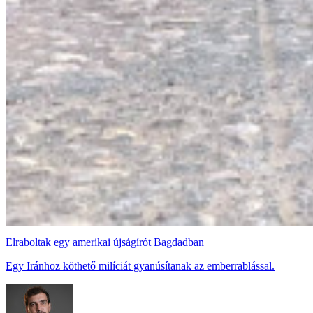
Elraboltak egy amerikai újságírót Bagdadban
Egy Iránhoz köthető milíciát gyanúsítanak az emberrablással.