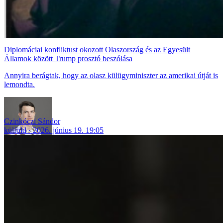
Diplomáciai konfliktust okozott Olaszország és az Egyesült
Államok között Trump prosztó beszólása
Annyira berágtak, hogy az olasz külügyminiszter az amerikai útját is
lemondta.
Czinkóczi Sándor
külföld
2026. június 19. 19:05