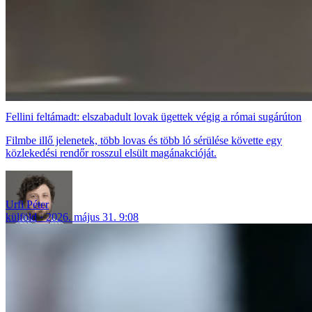
Fellini feltámadt: elszabadult lovak ügettek végig a római sugárúton
Filmbe illő jelenetek, több lovas és több ló sérülése követte egy
közlekedési rendőr rosszul elsült magánakcióját.
Urfi Péter
külföld
2026. május 31. 9:08