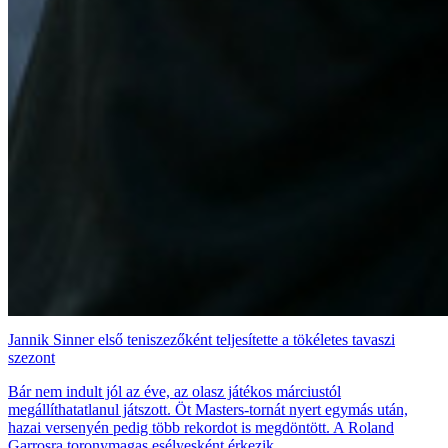
Jannik Sinner első teniszezőként teljesítette a tökéletes tavaszi
szezont
Bár nem indult jól az éve, az olasz játékos márciustól
megállíthatatlanul játszott. Öt Masters-tornát nyert egymás után,
hazai versenyén pedig több rekordot is megdöntött. A Roland
Garrosra toronymagas esélyesként érkezik.