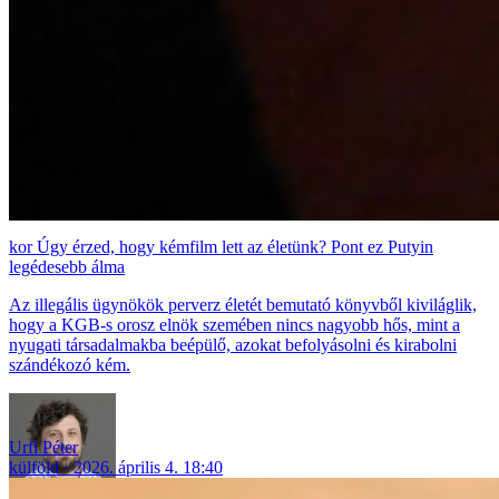
Úgy érzed, hogy kémfilm lett az életünk? Pont ez Putyin
legédesebb álma
Az illegális ügynökök perverz életét bemutató könyvből kiviláglik,
hogy a KGB-s orosz elnök szemében nincs nagyobb hős, mint a
nyugati társadalmakba beépülő, azokat befolyásolni és kirabolni
szándékozó kém.
Urfi Péter
külföld
2026. április 4. 18:40