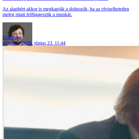
Az alapbért akkor is megkapják a dolgozók, ha az elviselhetetlen
meleg miatt felfüggesztik a munkát.
Urfi Péter
időjárás
2026. június 23. 11:44