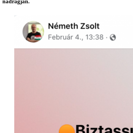
nadrágján.