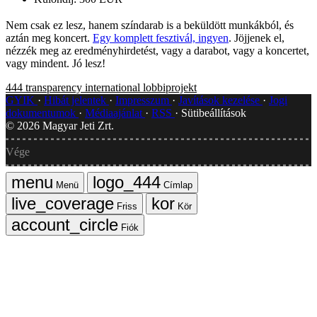
Nem csak ez lesz, hanem színdarab is a beküldött munkákból, és
aztán meg koncert.
Egy komplett fesztivál, ingyen
. Jöjjenek el,
nézzék meg az eredményhirdetést, vagy a darabot, vagy a koncertet,
vagy mindent. Jó lesz!
444
transparency international
lobbiprojekt
GYIK
Hibát jelentek
Impresszum
Javítások kezelése
Jogi
dokumentumok
Médiaajánlat
RSS
Sütibeállítások
©
2026
Magyar Jeti Zrt.
Vége
Menü
Címlap
Friss
Kör
Fiók