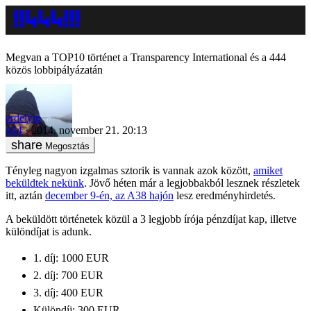
Megvan a TOP10 történet a Transparency International és a 444
közös lobbipályázatán
erdelyip
444
2014. november 21. 20:13
Megosztás
Tényleg nagyon izgalmas sztorik is vannak azok között,
amiket
beküldtek nekünk
. Jövő héten már a legjobbakból lesznek részletek
itt, aztán
december 9-én, az A38 hajón
lesz eredményhirdetés.
A beküldött történetek közül a 3 legjobb írója pénzdíjat kap, illetve
különdíjat is adunk.
1. díj: 1000 EUR
2. díj: 700 EUR
3. díj: 400 EUR
Különdíj: 300 EUR