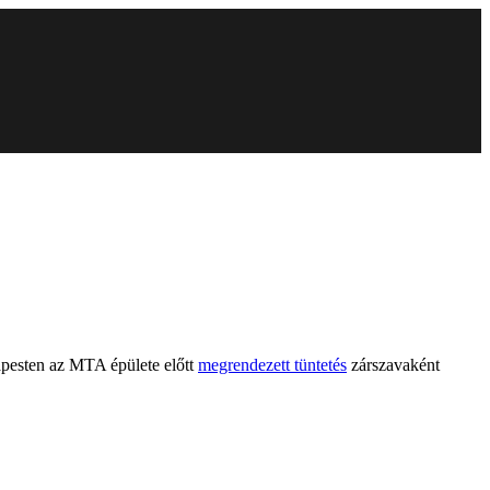
apesten az MTA épülete előtt
megrendezett tüntetés
zárszavaként