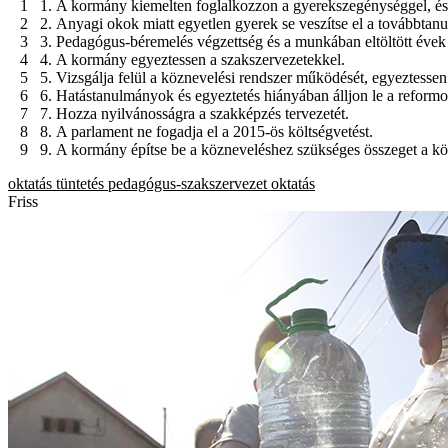
A kormány kiemelten foglalkozzon a gyerekszegénységgel, és te
Anyagi okok miatt egyetlen gyerek se veszítse el a továbbtanu
Pedagógus-béremelés végzettség és a munkában eltöltött évek
A kormány egyeztessen a szakszervezetekkel.
Vizsgálja felül a köznevelési rendszer működését, egyeztessen 
Hatástanulmányok és egyeztetés hiányában álljon le a reformo
Hozza nyilvánosságra a szakképzés tervezetét.
A parlament ne fogadja el a 2015-ös költségvetést.
A kormány építse be a közneveléshez szükséges összeget a kö
oktatás
tüntetés
pedagógus-szakszervezet
oktatás
Friss