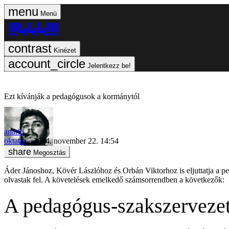
Menü
Kinézet
Jelentkezz be!
Ezt kívánják a pedagógusok a kormánytól
anarki
oktatás
2014. november 22. 14:54
Megosztás
Áder Jánoshoz, Kövér Lászlóhoz és Orbán Viktorhoz is eljuttatja a p
olvastak fel. A követelések emelkedő számsorrendben a következők:
A pedagógus-szakszervezet