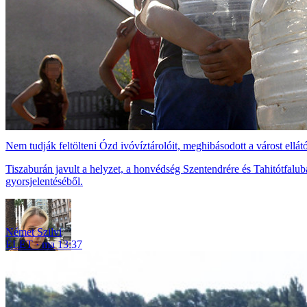
Nem tudják feltölteni Ózd ivóvíztárolóit, meghibásodott a várost ellát
Tiszaburán javult a helyzet, a honvédség Szentendrére és Tahitótfaluba
gyorsjelentéséből.
Német Szilvi
ÉLET
ma 13:37