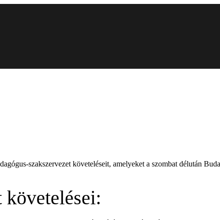
edagógus-szakszervezet követeléseit, amelyeket a szombat délután Bud
 követelései: