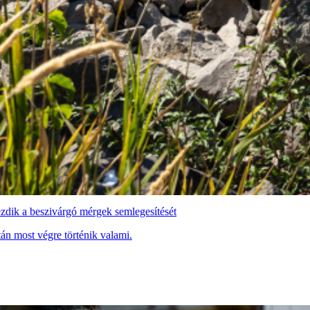
zdik a beszivárgó mérgek semlegesítését
án most végre történik valami.