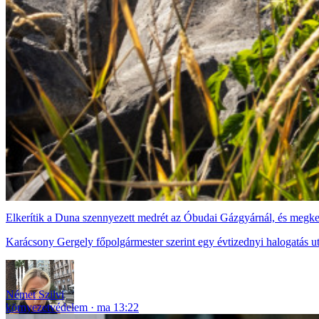
Elkerítik a Duna szennyezett medrét az Óbudai Gázgyárnál, és megke
Karácsony Gergely főpolgármester szerint egy évtizednyi halogatás ut
Német Szilvi
környezetvédelem
ma 13:22