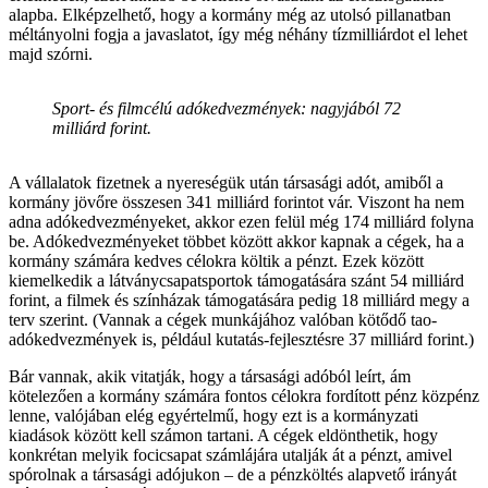
alapba. Elképzelhető, hogy a kormány még az utolsó pillanatban
méltányolni fogja a javaslatot, így még néhány tízmilliárdot el lehet
majd szórni.
Sport- és filmcélú adókedvezmények: nagyjából 72
milliárd forint.
A vállalatok fizetnek a nyereségük után társasági adót, amiből a
kormány jövőre összesen 341 milliárd forintot vár. Viszont ha nem
adna adókedvezményeket, akkor ezen felül még 174 milliárd folyna
be. Adókedvezményeket többet között akkor kapnak a cégek, ha a
kormány számára kedves célokra költik a pénzt. Ezek között
kiemelkedik a látványcsapatsportok támogatására szánt 54 milliárd
forint, a filmek és színházak támogatására pedig 18 milliárd megy a
terv szerint. (Vannak a cégek munkájához valóban kötődő tao-
adókedvezmények is, például kutatás-fejlesztésre 37 milliárd forint.)
Bár vannak, akik vitatják, hogy a társasági adóból leírt, ám
kötelezően a kormány számára fontos célokra fordított pénz közpénz
lenne, valójában elég egyértelmű, hogy ezt is a kormányzati
kiadások között kell számon tartani. A cégek eldönthetik, hogy
konkrétan melyik focicsapat számlájára utalják át a pénzt, amivel
spórolnak a társasági adójukon – de a pénzköltés alapvető irányát