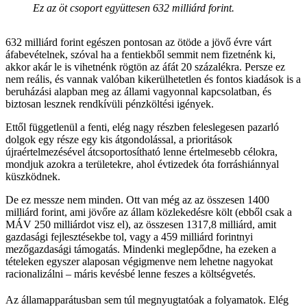
Ez az öt csoport együttesen 632 milliárd forint.
632 milliárd forint egészen pontosan az ötöde a jövő évre várt
áfabevételnek, szóval ha a fentiekből semmit nem fizetnénk ki,
akkor akár le is vihetnénk rögtön az áfát 20 százalékra. Persze ez
nem reális, és vannak valóban kikerülhetetlen és fontos kiadások is a
beruházási alapban meg az állami vagyonnal kapcsolatban, és
biztosan lesznek rendkívüli pénzköltési igények.
Ettől függetlenül a fenti, elég nagy részben feleslegesen pazarló
dolgok egy része egy kis átgondolással, a prioritások
újraértelmezésével átcsoportosítható lenne értelmesebb célokra,
mondjuk azokra a területekre, ahol évtizedek óta forráshiánnyal
küszködnek.
De ez messze nem minden. Ott van még az az összesen 1400
milliárd forint, ami jövőre az állam közlekedésre költ (ebből csak a
MÁV 250 milliárdot visz el), az összesen 1317,8 milliárd, amit
gazdasági fejlesztésekbe tol, vagy a 459 milliárd forintnyi
mezőgazdasági támogatás. Mindenki meglepődne, ha ezeken a
tételeken egyszer alaposan végigmenve nem lehetne nagyokat
racionalizálni – máris kevésbé lenne feszes a költségvetés.
Az államapparátusban sem túl megnyugtatóak a folyamatok. Elég