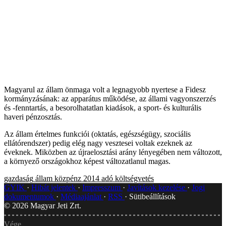
Magyarul az állam önmaga volt a legnagyobb nyertese a Fidesz
kormányzásának: az apparátus működése, az állami vagyonszerzés
és -fenntartás, a besorolhatatlan kiadások, a sport- és kulturális
haveri pénzosztás.
Az állam értelmes funkciói (oktatás, egészségügy, szociális
ellátórendszer) pedig elég nagy vesztesei voltak ezeknek az
éveknek. Miközben az újraelosztási arány lényegében nem változott,
a környező országokhoz képest változatlanul magas.
gazdaság
állam
közpénz
2014
adó
költségvetés
GYIK
Hibát jelentek
Impresszum
Javítások kezelése
Jogi
dokumentumok
Médiaajánlat
RSS
Sütibeállítások
©
2026
Magyar Jeti Zrt.
Vége