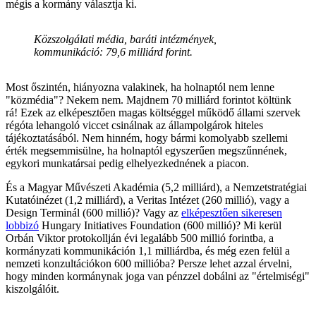
mégis a kormány választja ki.
Közszolgálati média, baráti intézmények,
kommunikáció: 79,6 milliárd forint.
Most őszintén, hiányozna valakinek, ha holnaptól nem lenne
"közmédia"? Nekem nem. Majdnem 70 milliárd forintot költünk
rá! Ezek az elképesztően magas költséggel működő állami szervek
régóta lehangoló viccet csinálnak az állampolgárok hiteles
tájékoztatásából. Nem hinném, hogy bármi komolyabb szellemi
érték megsemmisülne, ha holnaptól egyszerűen megszűnnének,
egykori munkatársai pedig elhelyezkednének a piacon.
És a Magyar Művészeti Akadémia (5,2 milliárd), a Nemzetstratégiai
Kutatóinézet (1,2 milliárd), a Veritas Intézet (260 millió), vagy a
Design Terminál (600 millió)? Vagy az
elképesztően sikeresen
lobbizó
Hungary Initiatives Foundation (600 millió)? Mi kerül
Orbán Viktor protokollján évi legalább 500 millió forintba, a
kormányzati kommunikáción 1,1 milliárdba, és még ezen felül a
nemzeti konzultációkon 600 millióba? Persze lehet azzal érvelni,
hogy minden kormánynak joga van pénzzel dobálni az "értelmiségi"
kiszolgálóit.