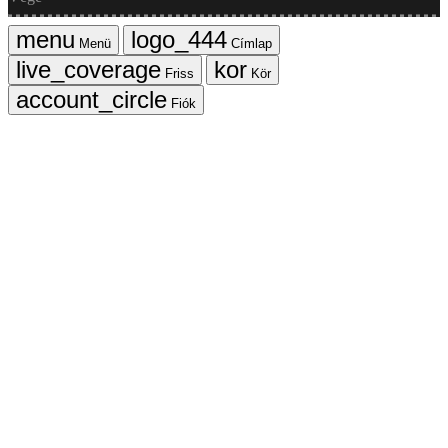
Menü
Címlap
Friss
Kör
Fiók