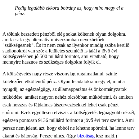
Pedig legalább ekkora botrány az, hogy mire megy el a
pénz.
A tőlünk beszedett pénzből elég sokat költenek olyan dolgokra,
amik csak egy alternatív univerzumban nevezhetőek
"szükségesnek". És itt nem csak az ilyenkor mindig szóba kerülő
stadionokról van szó: a felületes szemlélő is talál a jövő évi
költségvetésben jó 500 milliárd forintot, ami vitatható, hogy
mennyire hasznos és szükséges dolgokra folyik el.
A költségvetés nagy része viszonylag rugalmatlanul, szinte
kötelezően elköltendő pénz. Olyan feladatokra megy el, mint a
nyugdíj, az egészségügy, az államapparátus és önkormányzatok
működése, amiket nagyon nehéz olcsóbban működtetni, és amiken
csak hosszas és fájdalmas átszervezésekkel lehet csak pénzt
spórolni. Ezek együttesen elviszik a költségvetés legnagyobb részét,
egészen pontosan 9136 milliárd forintot a jövő évi terv szerint. Ami
persze nem jelenti azt, hogy ebből ne lehetne spórolni, ha lenne terv,
akarat és bátorság. Persze nincs. (Egy
bizottság
lesz majd.)