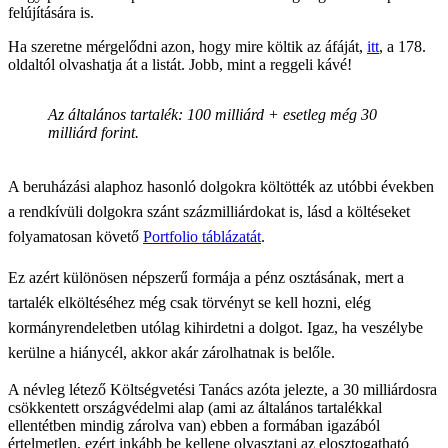
felújítására is.
Ha szeretne mérgelődni azon, hogy mire költik az áfáját,
itt
, a 178.
oldaltól olvashatja át a listát. Jobb, mint a reggeli kávé!
Az általános tartalék: 100 milliárd + esetleg még 30
milliárd forint.
A beruházási alaphoz hasonló dolgokra költötték az utóbbi években
a rendkívüli dolgokra szánt százmilliárdokat is, lásd a költéseket
folyamatosan követő
Portfolio táblázatát
.
Ez azért különösen népszerű formája a pénz osztásának, mert a
tartalék elköltéséhez még csak törvényt se kell hozni, elég
kormányrendeletben utólag kihirdetni a dolgot. Igaz, ha veszélybe
kerülne a hiánycél, akkor akár zárolhatnak is belőle.
A névleg létező Költségvetési Tanács azóta jelezte, a 30 milliárdosra
csökkentett országvédelmi alap (ami az általános tartalékkal
ellentétben mindig zárolva van) ebben a formában igazából
értelmetlen, ezért inkább be kellene olvasztani az elosztogatható