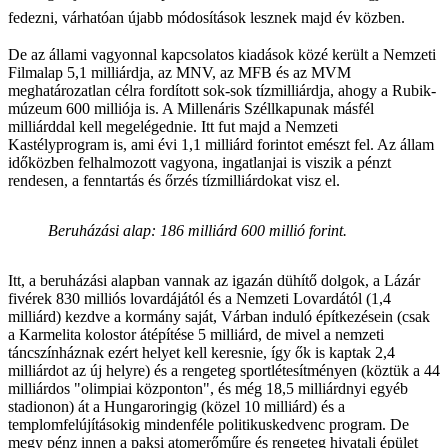
fedezni, várhatóan újabb módosítások lesznek majd év közben.
De az állami vagyonnal kapcsolatos kiadások közé került a Nemzeti
Filmalap 5,1 milliárdja, az MNV, az MFB és az MVM
meghatározatlan célra fordított sok-sok tízmilliárdja, ahogy a Rubik-
múzeum 600 milliója is. A Millenáris Széllkapunak másfél
milliárddal kell megelégednie. Itt fut majd a Nemzeti
Kastélyprogram is, ami évi 1,1 milliárd forintot emészt fel. Az állam
időközben felhalmozott vagyona, ingatlanjai is viszik a pénzt
rendesen, a fenntartás és őrzés tízmilliárdokat visz el.
Beruházási alap: 186 milliárd 600 millió forint.
Itt, a beruházási alapban vannak az igazán dühítő dolgok, a Lázár
fivérek 830 milliós lovardájától és a Nemzeti Lovardától (1,4
milliárd) kezdve a kormány saját, Várban induló építkezésein (csak
a Karmelita kolostor átépítése 5 milliárd, de mivel a nemzeti
táncszínháznak ezért helyet kell keresnie, így ők is kaptak 2,4
milliárdot az új helyre) és a rengeteg sportlétesítményen (köztük a 44
milliárdos "olimpiai központon", és még 18,5 milliárdnyi egyéb
stadionon) át a Hungaroringig (közel 10 milliárd) és a
templomfelújításokig mindenféle politikuskedvenc program. De
megy pénz innen a paksi atomerőműre és rengeteg hivatali épület