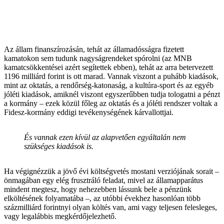
Az állam finanszírozásán, tehát az államadósságra fizetett
kamatokon sem tudunk nagyságrendeket spórolni (az MNB
kamatcsökkentései azért segítettek ebben), tehát az arra betervezett
1196 milliárd forint is ott marad. Vannak viszont a puhább kiadások,
mint az oktatás, a rendőrség-katonaság, a kultúra-sport és az egyéb
jóléti kiadások, amiknél viszont egyszerűbben tudja tologatni a pénzt
a kormány – ezek közül főleg az oktatás és a jóléti rendszer voltak a
Fidesz-kormány eddigi tevékenységének kárvallottjai.
És vannak ezen kívül az alapvetően egyáltalán nem
szükséges kiadások is.
Ha végignézzük a jövő évi költségvetés mostani verziójának sorait –
önmagában egy elég frusztráló feladat, mivel az államapparátus
mindent megtesz, hogy nehezebben lássunk bele a pénzünk
elköltésének folyamatába –, az utóbbi évekhez hasonlóan több
százmilliárd forintnyi olyan költés van, ami vagy teljesen felesleges,
vagy legalábbis megkérdőjelezhető.