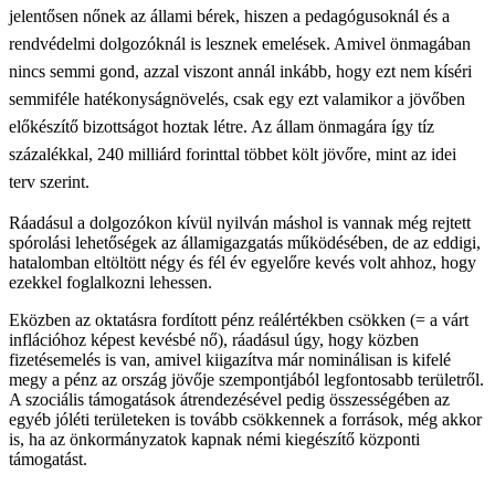
jelentősen nőnek az állami bérek, hiszen a pedagógusoknál és a
rendvédelmi dolgozóknál is lesznek emelések. Amivel önmagában
nincs semmi gond, azzal viszont annál inkább, hogy ezt nem kíséri
semmiféle hatékonyságnövelés, csak egy ezt valamikor a jövőben
előkészítő bizottságot hoztak létre. Az állam önmagára így tíz
százalékkal, 240 milliárd forinttal többet költ jövőre, mint az idei
terv szerint.
Ráadásul a dolgozókon kívül nyilván máshol is vannak még rejtett
spórolási lehetőségek az államigazgatás működésében, de az eddigi,
hatalomban eltöltött négy és fél év egyelőre kevés volt ahhoz, hogy
ezekkel foglalkozni lehessen.
Eközben az oktatásra fordított pénz reálértékben csökken (= a várt
inflációhoz képest kevésbé nő), ráadásul úgy, hogy közben
fizetésemelés is van, amivel kiigazítva már nominálisan is kifelé
megy a pénz az ország jövője szempontjából legfontosabb területről.
A szociális támogatások átrendezésével pedig összességében az
egyéb jóléti területeken is tovább csökkennek a források, még akkor
is, ha az önkormányzatok kapnak némi kiegészítő központi
támogatást.