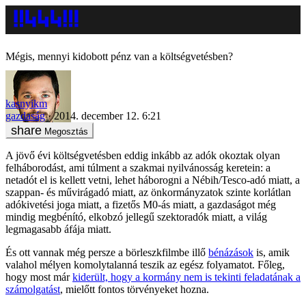
Mégis, mennyi kidobott pénz van a költségvetésben?
kasnyikm
gazdaság
2014. december 12. 6:21
Megosztás
A jövő évi költségvetésben eddig inkább az adók okoztak olyan
felháborodást, ami túlment a szakmai nyilvánosság keretein: a
netadót el is kellett vetni, lehet háborogni a Nébih/Tesco-adó miatt, a
szappan- és művirágadó miatt, az önkormányzatok szinte korlátlan
adókivetési joga miatt, a fizetős M0-ás miatt, a gazdaságot még
mindig megbénító, elkobzó jellegű szektoradók miatt, a világ
legmagasabb áfája miatt.
És ott vannak még persze a börleszkfilmbe illő
bénázások
is, amik
valahol mélyen komolytalanná teszik az egész folyamatot. Főleg,
hogy most már
kiderült, hogy a kormány nem is tekinti feladatának a
számolgatást
, mielőtt fontos törvényeket hozna.