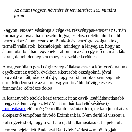
Az állami vagyon növelése és fenntartása: 165 milliárd
forint.
Nagyon lelkesen vásárolja a cégeket, részvénypaketteket az Orbán-
kormány a hivatalba lépésétől fogva, és előszeretettel dönt újabb
pénzeket az állami cégekbe. Bankok és pénzügyi szolgáltatók,
termelő vállalatok, közműcégek, mindegy, a lényeg az, hogy az
állam tulajdonában legyenek – ahonnan aztán egy idő után általában
baráti, de mindenképpen magyar kezekbe kerülnek.
A magyar állam gazdasági szerepvállalása ezzel a környező, nálunk
egyébként az utóbbi években sikeresebb országoknál jóval
nagyobbra nőtt, ráadásul úgy, hogy valódi indokot sem kaptunk
erre. Mindenesetre az állami vagyon további bővítgetése és
fenntartása költséges dolog.
A legnagyobb tételek közé tartozik itt az egyik legátláthatatlanabb
magyar állami cég, az MVM 18 milliárdos feltőkésítése (a
módosítások
előtt még 50 milliárdot szántak ide), de kap jó sokat az
elképesztő tempóban fúvódó Eximbank is.
Nem derül ki viszont a
költségvetésből, hogy a várható újabb államosításokat – például a
nemrég bejelentett Budapest Bank-felvásárlást – miből fogják