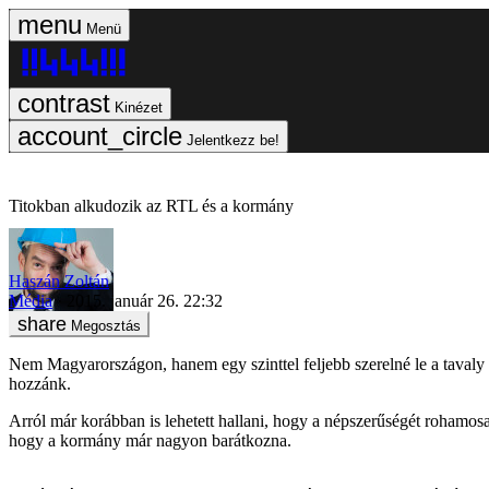
Menü
Kinézet
Jelentkezz be!
Titokban alkudozik az RTL és a kormány
Haszán Zoltán
Média
2015. január 26. 22:32
Megosztás
Nem Magyarországon, hanem egy szinttel feljebb szerelné le a taval
hozzánk.
Arról már korábban is lehetett hallani, hogy a népszerűségét rohamo
hogy a kormány már nagyon barátkozna.