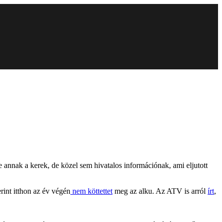
nnak a kerek, de közel sem hivatalos információnak, ami eljutott
int itthon az év végén
nem köttettet
meg az alku. Az ATV is arról
írt
,