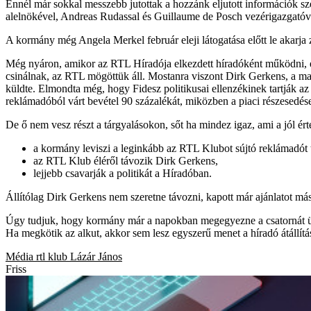
Ennél már sokkal messzebb jutottak a hozzánk eljutott információk sze
alelnökével, Andreas Rudassal és Guillaume de Posch vezérigazgatóva
A kormány még Angela Merkel február eleji látogatása előtt le akarja 
Még nyáron, amikor az RTL Híradója elkezdett híradóként működni, é
csinálnak, az RTL mögöttük áll. Mostanra viszont Dirk Gerkens, a ma
küldte. Elmondta még, hogy Fidesz politikusai ellenzékinek tartják az
reklámadóból várt bevétel 90 százalékát, miközben a piaci részesedé
De ő nem vesz részt a tárgyalásokon, sőt ha mindez igaz, ami a jól ér
a kormány leviszi a leginkább az RTL Klubot sújtó reklámadót t
az RTL Klub éléről távozik Dirk Gerkens,
lejjebb csavarják a politikát a Híradóban.
Állítólag Dirk Gerkens nem szeretne távozni, kapott már ajánlatot má
Úgy tudjuk, hogy kormány már a napokban megegyezne a csatornát üze
Ha megkötik az alkut, akkor sem lesz egyszerű menet a híradó átállítás
Média
rtl klub
Lázár János
Friss