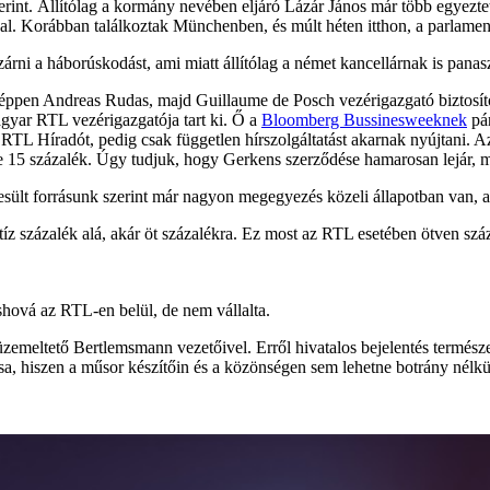
rint. Állítólag a kormány nevében eljáró Lázár János már több egyeztet
l. Korábban találkoztak Münchenben, és múlt héten itthon, a parlament
zárni a háborúskodást, ami miatt állítólag a német kancellárnak is pana
ppen Andreas Rudas, majd Guillaume de Posch vezérigazgató biztosított
gyar RTL vezérigazgatója tart ki. Ő a
Bloomberg Bussinesweeknek
pár
 RTL Híradót, pedig csak független hírszolgáltatást akarnak nyújtani. A
se 15 százalék. Úgy tudjuk, hogy Gerkens szerződése hamarosan lejár, 
tesült forrásunk szerint már nagyon megegyezés közeli állapotban van, a
íz százalék alá, akár öt százalékra. Ez most az RTL esetében ötven sz
shová az RTL-en belül, de nem vállalta.
meltető Bertlemsmann vezetőivel. Erről hivatalos bejelentés természe
a, hiszen a műsor készítőin és a közönségen sem lehetne botrány nélkül 