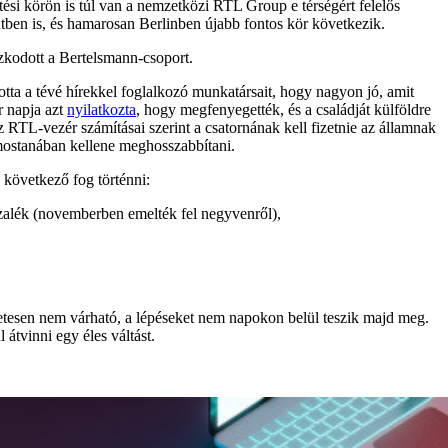
ési körön is túl van a nemzetközi RTL Group e térségért felelős
ben is, és hamarosan Berlinben újabb fontos kör következik.
szkodott a Bertelsmann-csoport.
a a tévé hírekkel foglalkozó munkatársait, hogy nagyon jó, amit
 napja azt
nyilatkozta
, hogy megfenyegették, és a családját külföldre
z RTL-vezér számításai szerint a csatornának kell fizetnie az államnak
mostanában kellene meghosszabbítani.
 következő fog történni:
ázalék (novemberben emelték fel negyvenről),
tesen nem várható, a lépéseket nem napokon belül teszik majd meg.
átvinni egy éles váltást.