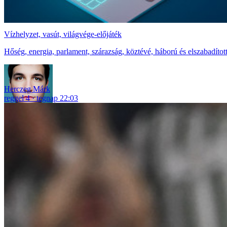
Vízhelyzet, vasút, világvége-előjáték
Hőség, energia, parlament, szárazság, köztévé, háború és elszabadítot
Herczeg Márk
reggel 4
tegnap 22:03