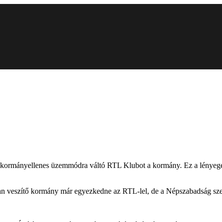
y kormányellenes üzemmódra váltó RTL Klubot a kormány. Ez a lényege a
san veszítő kormány már egyezkedne az RTL-lel, de a Népszabadság szer