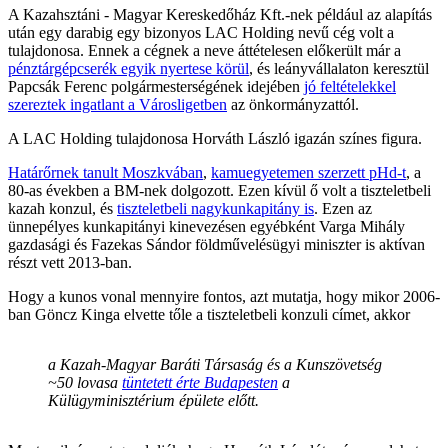
A Kazahsztáni - Magyar Kereskedőház Kft.-nek például az alapítás
után egy darabig egy bizonyos LAC Holding nevű cég volt a
tulajdonosa. Ennek a cégnek a neve áttételesen előkerült már a
pénztárgépcserék egyik nyertese körül
, és leányvállalaton keresztül
Papcsák Ferenc polgármesterségének idejében
jó feltételekkel
szereztek ingatlant a Városligetben
az önkormányzattól.
A LAC Holding tulajdonosa Horváth László igazán színes figura.
Határőrnek tanult Moszkvában
,
kamuegyetemen szerzett pHd-t
, a
80-as években a BM-nek dolgozott. Ezen kívül ő volt a tiszteletbeli
kazah konzul, és
tiszteletbeli nagykunkapitány is
. Ezen az
ünnepélyes kunkapitányi kinevezésen egyébként Varga Mihály
gazdasági és Fazekas Sándor földművelésügyi miniszter is aktívan
részt vett 2013-ban.
Hogy a kunos vonal mennyire fontos, azt mutatja, hogy mikor 2006-
ban Göncz Kinga elvette tőle a tiszteletbeli konzuli címet, akkor
a Kazah-Magyar Baráti Társaság és a Kunszövetség
~50 lovasa
tüntetett érte Budapesten
a
Külügyminisztérium épülete előtt.