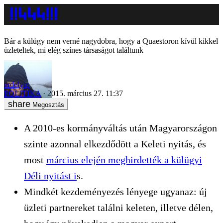
Bár a külügy nem verné nagydobra, hogy a Quaestoron kívül kikkel
üzleteltek, mi elég színes társaságot találtunk
erdelyip
POLITIKA
2015. március 27. 11:37
Megosztás
A 2010-es kormányváltás után Magyarországon
szinte azonnal elkezdődött a Keleti nyitás, és
most
március elején meghirdették a külügyi
Déli nyitást i
s
.
Mindkét kezdeményezés lényege ugyanaz: új
üzleti partnereket találni keleten, illetve délen,