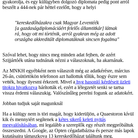
gyakorolja, és egy külügyben dolgozó diplomata pedig pont arról
beszélt a 444-nek pár héttel ezelőtt, hogy a helyi
"kereskedőházakra csak Magyar Leventéék
[a gazdaságdiplomáciáért felelős államtitkár] látnak
rá, hogy ott mi történik, arról gyakran még az adott
országba akkreditált diplomatáknak sincsen fogalma"
Szóval lehet, hogy nincs meg minden adat fejben, de azért
Szijjártóék utána tudnának nézni a válaszoknak, ha akarnának.
Az MNKH egyébként nem válaszolt még az adatkérésre, március
26-án, csütörtökön telefonon azt hallottuk tőlük, hogy észre sem
vették, hogy ilyesmi érkezett. Mivel a
hvg hasonló kérdéseit üzleti
titokra hivatkozva
hárították el, ezért a lélegzetét senki se tartsa
vissza érdemi válaszukig. Valószínűleg perelni fogunk az adatokért.
Jobban tudjuk saját magunknál
Ha a külügy nem is töri magát, hogy kiderüljön, a Quaestoron kívül
kik és mennyiért segítenek a
kétes sikerű keleti nyitás
megvalósításában
, mi legalább a szereplők egy részét megpróbáltuk
összeszedni. A Google, az Opten cégadatbázisa és persze más lapok
kutatásaira támaszkova 13 kereskedőházat találtunk meg.