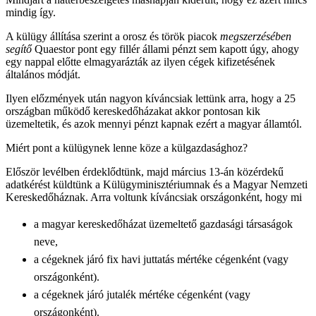
mindig így.
A külügy állítása szerint a orosz és török piacok
megszerzésében
segítő
Quaestor pont egy fillér állami pénzt sem kapott úgy, ahogy
egy nappal előtte elmagyarázták az ilyen cégek kifizetésének
általános módját.
Ilyen előzmények után nagyon kíváncsiak lettünk arra, hogy a 25
országban működő kereskedőházakat akkor pontosan kik
üzemeltetik, és azok mennyi pénzt kapnak ezért a magyar államtól.
Miért pont a külügynek lenne köze a külgazdasághoz?
Először levélben érdeklődtünk, majd március 13-án közérdekű
adatkérést küldtünk a Külügyminisztériumnak és a Magyar Nemzeti
Kereskedőháznak. Arra voltunk kíváncsiak országonként, hogy mi
a magyar kereskedőházat üzemeltető gazdasági társaságok
neve,
a cégeknek járó fix havi juttatás mértéke cégenként (vagy
országonként).
a cégeknek járó jutalék mértéke cégenként (vagy
országonként).