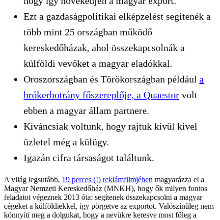
hogy így növekedjen a magyar export.
Ezt a gazdaságpolitikai elképzelést segítenék a
több mint 25 országban működő
kereskedőházak, ahol összekapcsolnák a
külföldi vevőket a magyar eladókkal.
Oroszországban és Törökországban például
a
brókerbotrány főszereplője, a Quaestor
volt
ebben a magyar állam partnere.
Kíváncsiak voltunk, hogy rajtuk kívül kivel
üzletel még a külügy.
Igazán cifra társaságot találtunk.
A világ legsutább,
19 perces (!) reklámfilmjében
magyarázza el a
Magyar Nemzeti Kereskedőház (MNKH), hogy ők milyen fontos
feladatot végeznek 2013 óta: segítenek összekapcsolni a magyar
cégeket a külföldiekkel, így pörgetve az exportot. Valószínűleg nem
könnyíti meg a dolgukat, hogy a nevükre keresve most főleg a