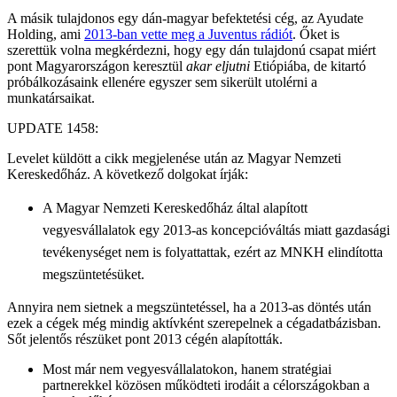
A másik tulajdonos egy dán-magyar befektetési cég, az Ayudate
Holding, ami
2013-ban vette meg a Juventus rádiót
. Őket is
szerettük volna megkérdezni, hogy egy dán tulajdonú csapat miért
pont Magyarországon keresztül
akar eljutni
Etiópiába, de kitartó
próbálkozásaink ellenére egyszer sem sikerült utolérni a
munkatársaikat.
UPDATE 1458:
Levelet küldött a cikk megjelenése után az Magyar Nemzeti
Kereskedőház. A következő dolgokat írják:
A Magyar Nemzeti Kereskedőház által alapított
vegyesvállalatok egy 2013-as koncepcióváltás miatt gazdasági
tevékenységet nem is folyattattak, ezért az MNKH elindította
megszüntetésüket.
Annyira nem sietnek a megszüntetéssel, ha a 2013-as döntés után
ezek a cégek még mindig aktívként szerepelnek a cégadatbázisban.
Sőt jelentős részüket pont 2013 cégén alapították.
Most már nem vegyesvállalatokon, hanem stratégiai
partnerekkel közösen működteti irodáit a célországokban a