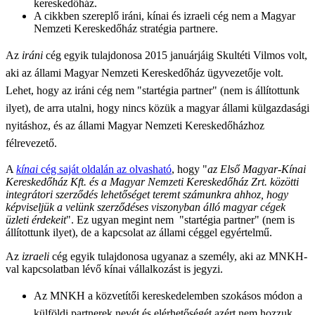
kereskedőház.
A cikkben szereplő iráni, kínai és izraeli cég nem a Magyar
Nemzeti Kereskedőház stratégia partnere.
Az
iráni
cég egyik tulajdonosa 2015 januárjáig
Skultéti Vilmos volt,
aki az állami Magyar Nemzeti Kereskedőház ügyvezetője volt.
Lehet, hogy az iráni cég nem "startégia partner" (nem is állítottunk
ilyet), de arra utalni, hogy nincs közük a magyar állami külgazdasági
nyitáshoz, és az állami Magyar Nemzeti Kereskedőházhoz
félrevezető.
A
kínai
cég saját oldalán az olvasható
, hogy "
az Első Magyar-Kínai
Kereskedőház Kft. és a Magyar Nemzeti Kereskedőház Zrt. közötti
integrátori szerződés lehetőséget teremt számunkra ahhoz, hogy
képviseljük a velünk szerződéses viszonyban álló magyar cégek
üzleti érdekeit
". Ez ugyan megint nem "startégia partner" (nem is
állítottunk ilyet), de a kapcsolat az állami céggel egyértelmű.
Az
izraeli
cég egyik tulajdonosa ugyanaz a személy, aki az MNKH-
val kapcsolatban lévő kínai vállalkozást is jegyzi.
Az MNKH a
közvetítői kereskedelemben szokásos módon a
külföldi partnerek nevét és elérhetőségét azért nem hozzuk