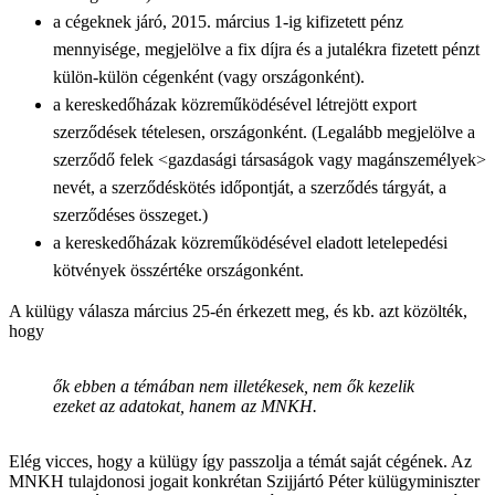
a cégeknek járó, 2015. március 1-ig kifizetett pénz
mennyisége, megjelölve a fix díjra és a jutalékra fizetett pénzt
külön-külön cégenként (vagy országonként).
a kereskedőházak közreműködésével létrejött export
szerződések tételesen, országonként. (Legalább megjelölve a
szerződő felek <gazdasági társaságok vagy magánszemélyek>
nevét, a szerződéskötés időpontját, a szerződés tárgyát, a
szerződéses összeget.)
a kereskedőházak közreműködésével eladott letelepedési
kötvények összértéke országonként.
A külügy válasza március 25-én érkezett meg, és kb. azt közölték,
hogy
ők ebben a témában nem illetékesek, nem ők kezelik
ezeket az adatokat, hanem az MNKH.
Elég vicces, hogy a külügy így passzolja a témát saját cégének. Az
MNKH tulajdonosi jogait konkrétan Szijjártó Péter külügyminiszter