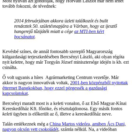
Most nyilván azt gondolják, hogy Horváth Lászlót már nem lehet
tovább fokozni, de tévednek:
2014 februárjában akkora üzleti találkozót és bulit
rendeztek 50. születésnapjára a Várban, hogy az ijesztő
hangerejű tűzijáték miatt a cége
az MTI-ben kért
bocsánatot
.
Kevésbé színes, de annál fontosabb szereplő Magyarország
külgazdasági terjeszkedésében Bercsényi László, aki olyan régóta
nyit keletre, hogy már Torgyán József minisztersége idején is kb. ezt
csinálta.
Ő volt ugyanis a híres Agrármarketing Centrum vezetője. Már
akkor is nagyon innovatívak voltak,
2001-ben közpénzből nyitottak
éttermet Bangkokban, hogy ezzel pörgessék a gazdasági
kapcsolatokat
.
Bercsényi maradt most is a keleti vonalon, ő az Első Magyar-Kínai
Kereskedőház Kft. főnöke, és résztulajdonosa. Egy másik fontos
keleti
ügyben is előkerült az ő, illetve a kereskedőház neve.
Talán emlékeznek még a
China Martos videóra, amiben Ács Dani,
nagyon olcsón vett csokoládét
, számla nélkül. Na, a videóban