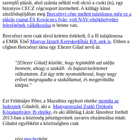
szereplő plázát, ahol számla nélkül volt olcsó a csoki (is), egy
bizonyos CECZ cégcsoport üzemelteti. A külügy kínai
zászlóshajójában meg
Bercsényi cége mellett tulajdonos még ez a
plázás csapat ÉS Kovácsics Iván, volt NAV-elnökhelyettes
feleségének vállalkozása
is benne van.
Bercsényi nem csak távol keleten érdekelt, ő a fő tulajdonosa
a EMIK Első
Magyar-Izraeli Kereskedőház Kft.-nek is
. Ebben a
cégben Bercsényi társa egy Eliezer Gilad nevű úr.
"[Eliezer Gilad] közölte, hogy leginkább azt utálja
bennem, ahogy a szakáll- és bajuszviseletemet
változtatom. Ezt úgy tette nyomatékossá, hogy nagy
erővel megragadta a szakállamat, és megpróbálta
kitépni."
Ezt Feldmájer Péter, a Mazsihisz egykori elnöke
mondta az
Indexnek
Giladról, aki a
Magyarországi Zsidó Örökség
Közalapítvány fb elnöke
, és aki állítólag Lázár Jánoshoz fordult
2013-ban a közösség pénzügyeinek zavaros elszámolása miatt.
Giladot egyébként a közösségben csak
régi
macher
ként