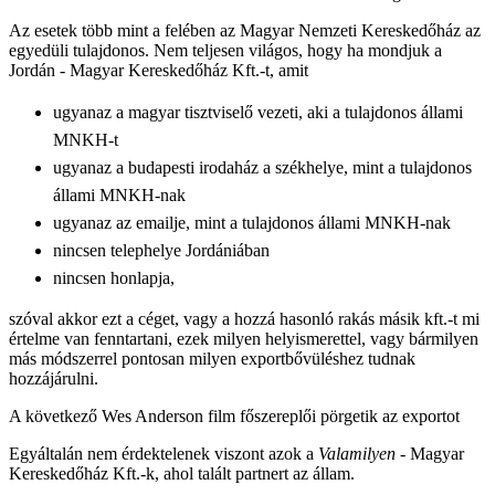
Az esetek több mint a felében az Magyar Nemzeti Kereskedőház az
egyedüli tulajdonos. Nem teljesen világos, hogy ha mondjuk a
Jordán - Magyar Kereskedőház Kft.-t, amit
ugyanaz a magyar tisztviselő vezeti, aki a tulajdonos állami
MNKH-t
ugyanaz a budapesti irodaház a székhelye, mint a
tulajdonos
állami MNKH-nak
ugyanaz az emailje,
mint a tulajdonos állami MNKH-nak
nincsen telephelye Jordániában
nincsen honlapja,
szóval akkor ezt a céget, vagy a hozzá hasonló rakás másik kft.-t mi
értelme van fenntartani, ezek milyen helyismerettel, vagy bármilyen
más módszerrel pontosan milyen exportbővüléshez tudnak
hozzájárulni.
A következő Wes Anderson film főszereplői pörgetik az exportot
Egyáltalán nem érdektelenek viszont azok a
Valamilyen
- Magyar
Kereskedőház Kft.-k, ahol talált partnert az állam.