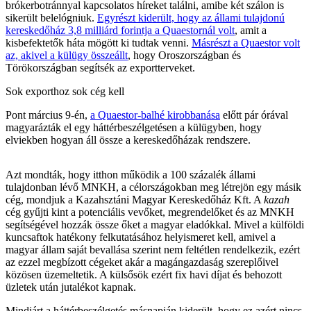
brókerbotránnyal kapcsolatos híreket találni, amibe két szálon is
sikerült belelógniuk.
Egyrészt kiderült, hogy az állami tulajdonú
kereskedőház 3,8 milliárd forintja a Quaestornál volt
, amit a
kisbefektetők háta mögött ki tudtak venni.
Másrészt a Quaestor volt
az, akivel a külügy összeállt
, hogy Oroszországban és
Törökországban segítsék az exportterveket.
Sok exporthoz sok cég kell
Pont március 9-én,
a Quaestor-balhé kirobbanása
előtt pár órával
magyarázták el egy háttérbeszélgetésen a külügyben, hogy
elviekben hogyan áll össze a kereskedőházak rendszere.
Azt mondták, hogy itthon működik a 100 százalék állami
tulajdonban lévő MNKH, a célországokban meg létrejön egy másik
cég, mondjuk a Kazahsztáni Magyar Kereskedőház Kft. A
kazah
cég gyűjti kint a potenciális vevőket, megrendelőket és az MNKH
segítségével hozzák össze őket a magyar eladókkal. Mivel a külföldi
kuncsaftok hatékony felkutatásához helyismeret kell, amivel a
magyar állam saját bevallása szerint nem feltétlen rendelkezik, ezért
az ezzel megbízott cégeket akár a magángazdaság szereplőivel
közösen üzemeltetik. A külsősök ezért fix havi díjat és behozott
üzletek után jutalékot kapnak.
Mindjárt a háttérbeszélgetés másnapján kiderült, hogy ez azért nincs