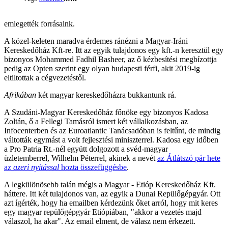
emlegették forrásaink.
A közel-keleten maradva érdemes ránézni a Magyar-Iráni
Kereskedőház Kft-re. Itt az egyik tulajdonos egy kft.-n keresztül egy
bizonyos Mohammed Fadhil Basheer, az ő kézbesítési megbízottja
pedig az Opten szerint egy olyan budapesti férfi, akit 2019-ig
eltiltottak a cégvezetéstől.
Afrikában
két magyar kereskedőházra bukkantunk rá.
A Szudáni-Magyar Kereskedőház főnöke egy bizonyos Kadosa
Zoltán, ő a Fellegi Tamásról ismert két vállalkozásban, az
Infocenterben és az Euroatlantic Tanácsadóban is feltűnt, de mindig
váltották egymást a volt fejlesztési miniszterrel. Kadosa egy időben
a Pro Patria Rt.-nél együtt dolgozott a svéd-magyar
üzletemberrel, Wilhelm Péterrel, akinek a nevét
az Átlátszó pár hete
az
azeri nyitással
hozta összefüggésbe
.
A legkülönösebb talán mégis a Magyar - Etióp Kereskedőház Kft.
háttere. Itt két tulajdonos van, az egyik a Dunai Repülőgépgyár. Ott
azt ígérték, hogy ha emailben kérdezünk őket arról, hogy mit keres
egy magyar repülőgépgyár Etiópiában, "akkor a vezetés majd
válaszol, ha akar". Az email elment, de válasz nem érkezett.