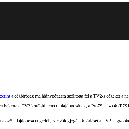
zerint
a cégbíróság ma hiánypótlásra szólította fel a TV2-s cégeket a n
vezet bekérte a TV2 korábbi német tulajdonosának, a Pro7Sat.1-nak (P7S1
a előző tulajdonosa engedélyezte zálogjogának törlését a TV2 vagyonke