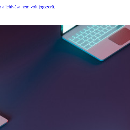
 a lehívása nem volt jogszerű
.