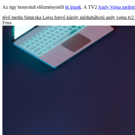
Az ügy bonyolult előzményeiről
itt írtunk
. A TV2
Andy Vajna mellett 
tévé
media
Simicska Lajos
fonyó károly
médiaháború
andy vajna
tv2
Friss