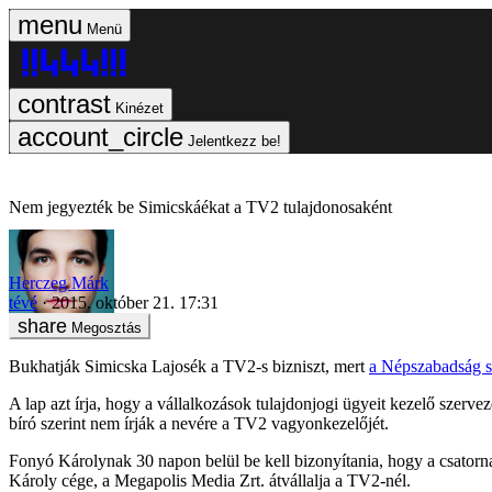
Menü
Kinézet
Jelentkezz be!
Nem jegyezték be Simicskáékat a TV2 tulajdonosaként
Herczeg Márk
tévé
2015. október 21. 17:31
Megosztás
Bukhatják Simicska Lajosék a TV2-s bizniszt, mert
a Népszabadság s
A lap azt írja, hogy a vállalkozások tulajdonjogi ügyeit kezelő szer
bíró szerint nem írják a nevére a TV2 vagyonkezelőjét.
Fonyó Károlynak 30 napon belül be kell bizonyítania, hogy a csatorn
Károly cége, a Megapolis Media Zrt. átvállalja a TV2-nél.