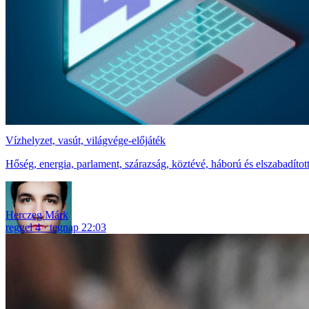
Vízhelyzet, vasút, világvége-előjáték
Hőség, energia, parlament, szárazság, köztévé, háború és elszabadítot
Herczeg Márk
reggel 4
tegnap 22:03