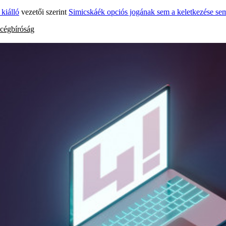
kiálló
vezetői szerint
Simicskáék opciós jogának sem a keletkezése sem
cégbíróság