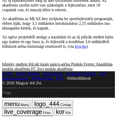
Az új építményeket még az idei szezonban szeretnék átadni. Az
akadémia szerint azért van szükségük a fejlesztésre, mert 18
csapatuk van, és muszáj télen is edzeni.
Az akadémia az MLSZ-hez nyújtotta be sportfejlesztési programját,
ebben írják, hogy 3,1 milliárdos beruházáshoz 2,55 milliárdos tao-
támogatást kértek, és kaptak.
Az egész projektből amúgy a kazánház és az új pályák mellett kijön
egy traktor és egy busz is, és fejlesztik a korábban 3,6 milliárdból
felhúzott aréna biztonsági rendszerét is. (via
hvg.hu
)
bűnügy
stadion
felcsút
lopás
panco-aréna
Puskás Ferenc Akadémia
puskás akadémia FC
foci
puskás akadémia
GYIK
Hibát jelentek
Impresszum
Javítások kezelése
Jogi
dokumentumok
Médiaajánlat
RSS
Sütibeállítások
©
2026
Magyar Jeti Zrt.
Vége
Menü
Címlap
Friss
Kör