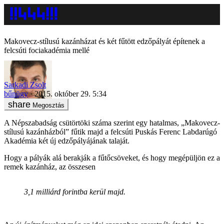
Makovecz-stílusú kazánházat és két fűtött edzőpályát építenek a
felcsúti fociakadémia mellé
Sarkadi Zsolt
bűnügy
2015. október 29. 5:34
Megosztás
A Népszabadság csütörtöki száma szerint egy hatalmas, „Makovecz-
stílusú kazánházból” fűtik majd a felcsúti Puskás Ferenc Labdarúgó
Akadémia két új edzőpályájának talaját.
Hogy a pályák alá berakják a fűtőcsöveket, és hogy megépüljön ez a
remek kazánház, az összesen
3,1 milliárd forintba kerül majd.