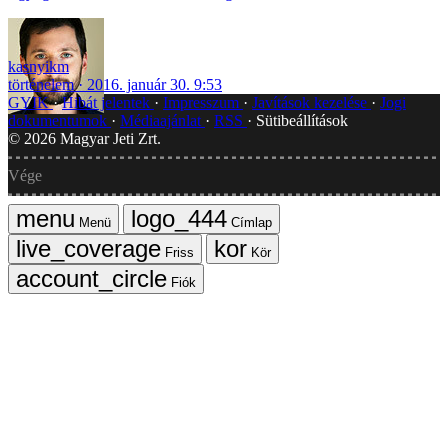
kasnyikm
történelem
2016. január 30. 9:53
GYIK
Hibát jelentek
Impresszum
Javítások kezelése
Jogi
dokumentumok
Médiaajánlat
RSS
Sütibeállítások
©
2026
Magyar Jeti Zrt.
Vége
Menü
Címlap
Friss
Kör
Fiók