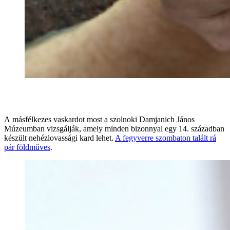
A másfélkezes vaskardot most a szolnoki Damjanich János
Múzeumban vizsgálják, amely minden bizonnyal egy 14. században
készült nehézlovassági kard lehet.
A fegyverre szombaton talált rá
pár földműves
.