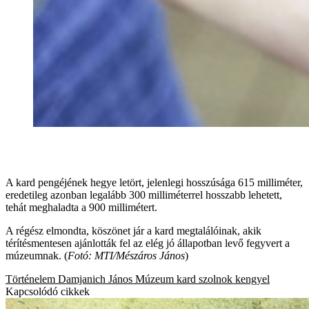
A kard pengéjének hegye letört, jelenlegi hosszúsága 615 milliméter,
eredetileg azonban legalább 300 milliméterrel hosszabb lehetett,
tehát meghaladta a 900 millimétert.
A régész elmondta, köszönet jár a kard megtalálóinak, akik
térítésmentesen ajánlották fel az elég jó állapotban levő fegyvert a
múzeumnak. (
Fotó: MTI/Mészáros János
)
Történelem
Damjanich János Múzeum
kard
szolnok
kengyel
Kapcsolódó cikkek