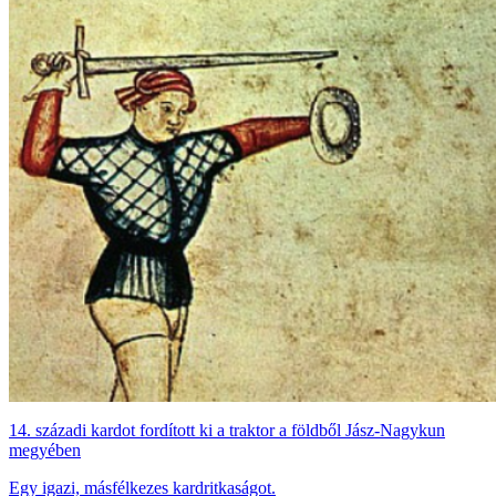
14. századi kardot fordított ki a traktor a földből Jász-Nagykun
megyében
Egy igazi, másfélkezes kardritkaságot.