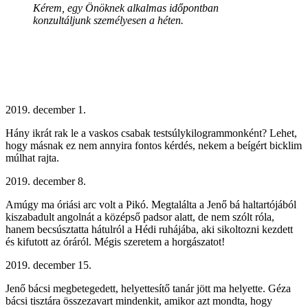
Kérem, egy Önöknek alkalmas időpontban
konzultáljunk személyesen a héten.
2019. december 1.
Hány ikrát rak le a vaskos csabak testsúlykilogrammonként? Lehet,
hogy másnak ez nem annyira fontos kérdés, nekem a beígért bicklim
múlhat rajta.
2019. december 8.
Amúgy ma óriási arc volt a Pikó. Megtalálta a Jenő bá haltartójából
kiszabadult angolnát a középső padsor alatt, de nem szólt róla,
hanem becsúsztatta hátulról a Hédi ruhájába, aki sikoltozni kezdett
és kifutott az óráról. Mégis szeretem a horgászatot!
2019. december 15.
Jenő bácsi megbetegedett, helyettesítő tanár jött ma helyette. Géza
bácsi tisztára összezavart mindenkit, amikor azt mondta, hogy