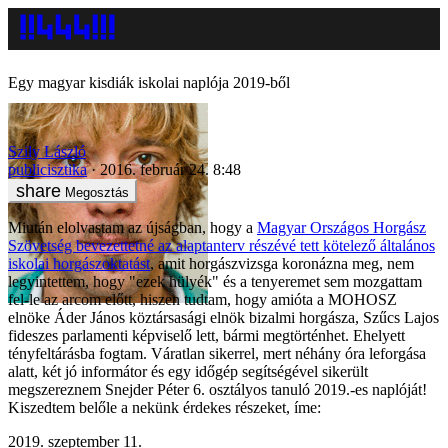
Egy magyar kisdiák iskolai naplója 2019-ből
Szily László
publicisztika
2016. február 24. 8:48
Megosztás
Miután elolvastam az újságban, hogy a
Magyar Országos Horgász
Szövetség bevezettetné az alaptanterv részévé tett kötelező általános
iskolai horgászoktatást
, amit horgászvizsga koronázna meg, nem
legyintettem, hogy "ezek hülyék" és a tenyeremet sem mozgattam
fel-le az arcom előtt, hiszen tudtam, hogy amióta a MOHOSZ
elnöke Áder János köztársasági elnök bizalmi horgásza, Szűcs Lajos
fideszes parlamenti képviselő lett, bármi megtörténhet. Ehelyett
tényfeltárásba fogtam. Váratlan sikerrel, mert néhány óra leforgása
alatt, két jó informátor és egy időgép segítségével sikerült
megszereznem Snejder Péter 6. osztályos tanuló 2019.-es naplóját!
Kiszedtem belőle a nekünk érdekes részeket, íme:
2019. szeptember 11.