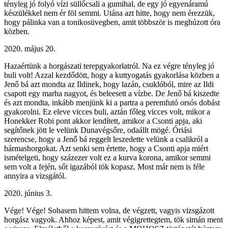
tényleg jó folyó vízi süllőcsali a gumihal, de egy jó egyenáramú
készülékkel nem ér föl semmi. Utána azt hitte, hogy nem érezzük,
hogy pálinka van a tonikosüvegben, amit többször is meghúzott óra
közben.
2020. május 20.
Hazaértünk a horgászati terepgyakorlatról. Na ez végre tényleg jó
buli volt! Azzal kezdődött, hogy a kuttyogatás gyakorlása közben a
Jenő bá azt mondta az Ildinek, hogy lazán, csuklóból, mire az Ildi
csapott egy marha nagyot, és beleesett a vízbe. De Jenő bá kiszedte
és azt mondta, inkább menjünk ki a partra a peremfutó orsós dobást
gyakorolni. Ez eleve vicces buli, aztán főleg vicces volt, mikor a
Honekker Robi pont akkor lendített, amikor a Csonti apja, aki
segítőnek jött le velünk Dunavégsőre, odaállt mögé. Óriási
szerencse, hogy a Jenő bá reggelt leszedette velünk a csalikról a
hármashorgokat. Azt senki sem értette, hogy a Csonti apja miért
ismételgeti, hogy százezer volt ez a kurva korona, amikor semmi
sem volt a fején, sőt igazából tök kopasz. Most már nem is féle
annyira a vizsgától.
2020. június 3.
Vége! Vége! Sohasem hittem volna, de végzett, vagyis vizsgázott
horgász vagyok. Ahhoz képest, amit végigrettegtem, tök simán ment