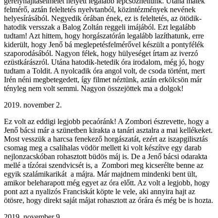
gerelyhajításelmélet helyett legalább lépcsőzhettünk. Utána matek
felmérő, aztán feleltetés nyelvtanból, közintézmények nevének
helyesírásából. Negyedik órában ének, ez is feleltetés, az ötödik-
hatodik versszak a Balog Zoltán reggeli imájából. Ezt legalább
tudtam! Azt hittem, hogy horgászatórán legalább lazíthatunk, erre
kiderült, hogy Jenő bá meglepetésfelmérővel készült a pontyfélék
szaporodásából. Nagyon félek, hogy hülyeséget írtam az iverzó
ezüstkárászról. Utána hatodik-hetedik óra irodalom, még jó, hogy
tudtam a Toldit. A nyolcadik óra angol volt, de csoda történt, mert
Irén néni megbetegedett, így filmet néztünk, aztán erkölcsön már
tényleg nem volt semmi. Nagyon összejöttek ma a dolgok!
2019. november 2.
Ez volt az eddigi legjobb pecaóránk! A Zombori észrevette, hogy a
Jenő bácsi már a szünetben kirakta a tanári asztalra a mai kellékeket.
Most vesszük a harcsa fenekező horgászatát, ezért az iszapgilisztás
csomag meg a csalihalas vödör mellett ki volt készítve egy darab
nejlonzacskóban rohasztott büdös máj is. De a Jenő bácsi odarakta
mellé a tízórai szendvicsét is, a Zombori meg kicserélte benne az
egyik szalámikarikát a májra. Már majdnem mindenki bent ült,
amikor beleharapott még egyet az óra előtt. Az volt a legjobb, hogy
pont azt a nyalizós Franciskát köpte le vele, aki annyira hajt az
ötösre, hogy direkt saját májat rohasztott az órára és még be is hozta.
2019. november 9.