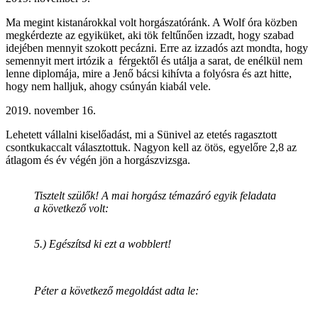
Ma megint kistanárokkal volt horgászatóránk. A Wolf óra közben
megkérdezte az egyiküket, aki tök feltűnően izzadt, hogy szabad
idejében mennyit szokott pecázni. Erre az izzadós azt mondta, hogy
semennyit mert irtózik a férgektől és utálja a sarat, de enélkül nem
lenne diplomája, mire a Jenő bácsi kihívta a folyósra és azt hitte,
hogy nem halljuk, ahogy csúnyán kiabál vele.
2019. november 16.
Lehetett vállalni kiselőadást, mi a Sünivel az etetés ragasztott
csontkukaccalt választottuk. Nagyon kell az ötös, egyelőre 2,8 az
átlagom és év végén jön a horgászvizsga.
Tisztelt szülők! A mai horgász témazáró egyik feladata
a következő volt:
5.) Egészítsd ki ezt a wobblert!
Péter a következő megoldást adta le: