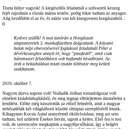
Tiszta hülye vagyok! A kiegészítős feladatnál a szilvaorrú keszeg
fejét rajzoltam a rózsás márna testére, pedig tökre tudtam az anyagot.
Alig kezdődött el az év, és máris van két kisegyesem horgászatból. :
((
Kedves szülők! A mai tanórán a Horgászati
alapismeretek 3. munkafüzetben dolgoztunk. A folyami
halak népi elnevezéseivel foglakozó feladatnál Péter a
dévérkeszeghez annyit írt, hogy "pinafedél", amit csak
háromszori felszólításra volt hajlandó kiradírozni. Az
órát a bekiabálásai miatt ezután többször meg kellett
szakítanom.
2019. október 7.
Nagyon durva napom volt! Nulladik órában tornadolgozat volt
elméleti kislabdahajításból, én meg tegnap elfelejtettem átismételni a
lendítést. Előtte még kiosztották az előző felmérőt, amit a magyar
nehézatléták két világháború közötti olimpiai szerepléséről írtunk.
Kihagytam Kocsis Antal aranyérmét ökölvívásban, meg azt sem
tudtam, hol született Énekes István, ugrott a kettes. Első óra is tesi
volt, de szerencsére megkaptuk a nagylépcsőházat, így a beígért