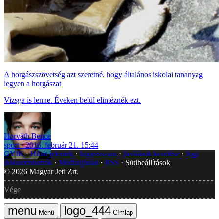
A horgászszövetség azt szeretné, hogy általános iskolai tananyag
legyen a horgászat
Vizsga is lenne. Éveken belül elintéznék ezt.
Horváth Bence
sport
2016. február 21. 15:44
GYIK
Hibát jelentek
Impresszum
Javítások kezelése
Jogi
dokumentumok
Médiaajánlat
RSS
Sütibeállítások
©
2026
Magyar Jeti Zrt.
Vége
Menü
Címlap