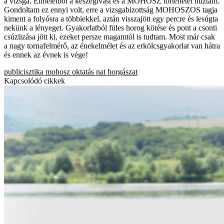
a vizsga. Elméletből a keszegívást és a MOHOSZ történetét húztam.
Gondoltam ez ennyi volt, erre a vizsgabizottság MOHOSZOS tagja
kiment a folyósra a többiekkel, aztán visszajött egy percre és lesúgta
nekünk a lényeget. Gyakorlatból füles horog kötése és pont a csonti
csúzlizása jött ki, ezeket persze magamtól is tudtam. Most már csak
a nagy tornafelmérő, az énekelmélet és az erkölcsgyakorlat van hátra
és ennek az évnek is vége!
publicisztika
mohosz
oktatás
nat
horgászat
Kapcsolódó cikkek