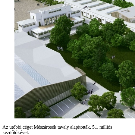
Az utóbbi céget Mészárosék tavaly alapították, 5,1 milliós
kezdőtőkével.