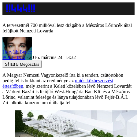
A tervezettnél 700 millióval lesz drágább a Mészáros Lőrincék által
felújított Nemzeti Lovarda
Horváth Bence
POLITIKA
2016. március 24. 13:32
Megosztás
A Magyar Nemzeti Vagyonkezelő írta ki a tendert, csütörtökön
pedig fel is bukkant az eredménye az
uniós közbeszerzési
értesítőben
, mely szerint a Keleti közelében lévő Nemzeti Lovardát
a Várkert Bazárt is felújító West-Hungária Bau Kft. és a Mészáros
Lőrinc, valamint felesége és lánya tulajdonában lévő Fejér-B.Á.L.
Zrt. alkotta konzorcium újíthatja fel.