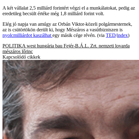
A két vállalat 2,5 milliárd forintért végzi el a munkálatokat, pedig az
eredetileg becsült értéke még 1,8 milliárd forint volt.
Elég jó napja van amúgy az Orbán Viktor-közeli polgármesternek,
az is csütörtökön derült ki, hogy Mészáros a vasútbizniszen is
nyolcmilliárdot kaszálhat
egy másik cége révén. (via
TED
/
index
)
POLITIKA
west hungária bau
Fejér-B.Á.L. Zrt.
nemzeti lovarda
mészáros lőrinc
Kapcsolódó cikkek