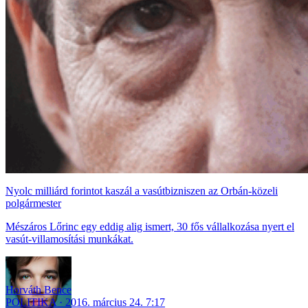
Nyolc milliárd forintot kaszál a vasútbizniszen az Orbán-közeli
polgármester
Mészáros Lőrinc egy eddig alig ismert, 30 fős vállalkozása nyert el
vasút-villamosítási munkákat.
Horváth Bence
POLITIKA
2016. március 24. 7:17