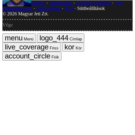
GYIK
Hibát jelentek
Impresszum
Javítások kezelése
Jogi
dokumentumok
Médiaajánlat
RSS
Sütibeállítások
©
2026
Magyar Jeti Zrt.
Vége
Menü
Címlap
Friss
Kör
Fiók