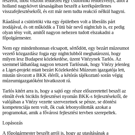
részéről, most viszont felidézett egy csütörtöki rendezvényt, ahol a
holland nagykövet társaságában beszélt a kerékpárellenes
visszafejlesztésekről, és ezt már nem tudta reakció nélkül hagyni.
Ráadásul a csütörtöki vita egy épületben volt a liberális párt
irodájával, és ott működik a Tütü bár nevű nightclub is, ez pedig
olyan tény volt, amitől nagyon nehezen tudott elszakadni a
főpolgármester.
Nem egy mindenhonnan elcsapott, sértődött, egy bezárt múzeumot
vezető közgazdász fogja egy nightclubból meghatározni, hogy
milyen lesz Budapest közlekedése, üzent Vitézynek Tarlós. Az
szemmel láthatólag nagyon tetszett Tarlósnak, hogy Vitézy jelenleg
a Liget-projekt miatt bezárt Közlekedési Múzeum igazgatója lett,
miután távozott a BKK éléről, a kétórás tájékoztató során végig
múzeumigazgatóként hivatkozott rá.
Tarlós kitért arra is, hogy a sajtó egy része előszeretettel beszél az
elmúlt évek biciklis fejlesztései nyomán BKK-s fejlesztésekről, de
valójában a Vitézy vezette szervezetnek se pénze, se döntési
kompetenciája nem volt, ők csak lebonyolították azokat a
programokat, amik a fővárosi fejlesztési tervben szerepeltek.
Lopásozás
A főpolgármester beszélt arról is, hogy az utasításának a