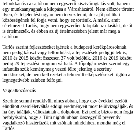
felbukkanása a sajtóban nem egyszerű kiszivárogtatás volt, hanem
egy munkaanyagnak a kilopása a Városházáról. Nem először történt
ilyen, és feljelentést ugyan nem tervez tenni, de saját politikai
közösségének fel fogja vetni, hogy ez történik. A másik, amit
sérelmezett Tarlós, hogy nem egyszerűen kilopták az utasítást, de át
is értelmezték, és ebben az új értelmezésben jelent már meg a
sajtóban.
Tarlós szerint fejlesztéseket ígértek a budapesti kerékpárosoknak,
nem pedig káoszt vagy felfordulást, a fejlesztések pedig jöttek is,
2010 és 2015 között összesen 37 volt belőlük, 2016 és 2019 között
pedig 29 fejlesztési program várható. A főpolgármester szerint egy
infantilis szűk keménymag vezeti félre jelenleg a szerény
bicikliseket, de nem kell ezeket a felmerült elképzeléseket rögtön a
legnegatívabb színben felfogni.
Vagdalkozósozás
Szerinte semmi rendkívüli nincs abban, hogy egy évekkel ezelőtt
elindított szemléletváltás eddigi eredményeit most felülvizsgálják, és
ha úgy találják, változtatnak a dolgokon. Ezt pedig biztos nem fogja
befolyásolni, hogy a Tütü nightklubban összegyűlő preventív
vagdalkozó hisztériázók mit szólnak mindehhez, mondta még el
Tarlós.