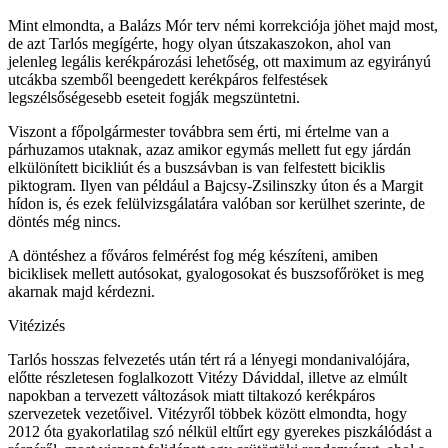
Mint elmondta, a Balázs Mór terv némi korrekciója jöhet majd most,
de azt Tarlós megígérte, hogy olyan útszakaszokon, ahol van
jelenleg legális kerékpározási lehetőség, ott maximum az egyirányú
utcákba szemből beengedett kerékpáros felfestések
legszélsőségesebb eseteit fogják megszüntetni.
Viszont a főpolgármester továbbra sem érti, mi értelme van a
párhuzamos utaknak, azaz amikor egymás mellett fut egy járdán
elkülönített bicikliút és a buszsávban is van felfestett biciklis
piktogram. Ilyen van például a Bajcsy-Zsilinszky úton és a Margit
hídon is, és ezek felülvizsgálatára valóban sor kerülhet szerinte, de
döntés még nincs.
A döntéshez a főváros felmérést fog még készíteni, amiben
biciklisek mellett autósokat, gyalogosokat és buszsofőröket is meg
akarnak majd kérdezni.
Vitézizés
Tarlós hosszas felvezetés után tért rá a lényegi mondanivalójára,
előtte részletesen foglalkozott Vitézy Dáviddal, illetve az elmúlt
napokban a tervezett változások miatt tiltakozó kerékpáros
szervezetek vezetőivel. Vitézyről többek között elmondta, hogy
2012 óta gyakorlatilag szó nélkül eltűrt egy gyerekes piszkálódást a