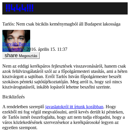
Tarlós: Nem csak biciklis keménymagból áll Budapest lakossága
Horváth Bence
közlekedés
2016. április 15. 11:37
Megosztás
Nem az eddigi kerékpáros fejlesztések visszavonásáról, hanem csak
azok felülvizsgálatáról szól az a főpolgármesteri utasítás, ami a héten
kiszivárgott a sajtóban. Erről Tarlós István főpolgármester beszélt
szokásos pénteki sajtótájékoztatóján. Meg arról is, hogy szó nincs
kiszivárogtatásról, inkább lopásról lehetne beszélni szerinte.
Biciklizőzés
A rendeletben szereplő
javaslatokról itt írtunk korábban
. Hogy
ezekből mi fog végül megvalósulni, arról kevés derült ki pénteken,
de Tarlós ismét összefoglalta, hogy azt nem tudja elfogadni, hogy a
város közlekedésének szervezésekor a kerékpárosoké legyen az
egyetlen szempont.