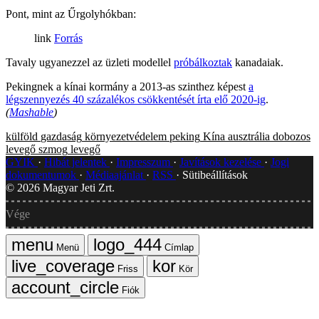
Pont, mint az Űrgolyhókban:
Forrás
Tavaly ugyanezzel az üzleti modellel
próbálkoztak
kanadaiak.
Pekingnek a kínai kormány a 2013-as szinthez képest
a
légszennyezés 40 százalékos csökkentését írta elő 2020-ig
.
(
Mashable
)
külföld
gazdaság
környezetvédelem
peking
Kína
ausztrália
dobozos
levegő
szmog
levegő
GYIK
Hibát jelentek
Impresszum
Javítások kezelése
Jogi
dokumentumok
Médiaajánlat
RSS
Sütibeállítások
©
2026
Magyar Jeti Zrt.
Vége
Menü
Címlap
Friss
Kör
Fiók