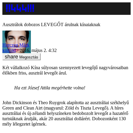
Ausztrálok dobozos LEVEGŐT árulnak kínaiaknak
Herczeg Márk
külföld
2016. május 2. 4:32
Megosztás
Két vállalkozó Kína súlyosan szennyezett levegőjű nagyvárosaiban
élőkben friss, ausztrál levegőt árul.
Ha ezt József Attila megérhette volna!
John Dickinson és Theo Ruygrok alapította az ausztráliai székhelyű
Green and Clean Airt (magyarul: Zöld és Tiszta Levegő). A híres
ausztráliai és új-zélandi helyszíneken bedobozolt levegőt a hazatérő
turistáknak árulják, akár 20 ausztráliai dollárért. Dobozonként 130
mély lélegzetet ígérnek.