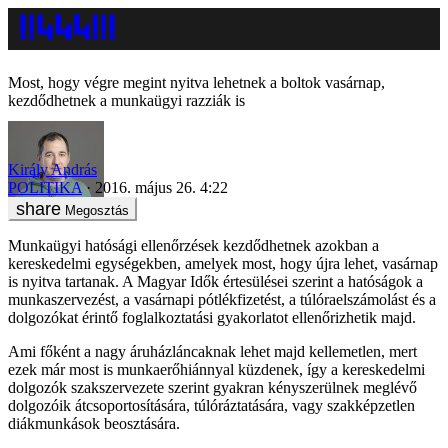
Most, hogy végre megint nyitva lehetnek a boltok vasárnap,
kezdődhetnek a munkaügyi razziák is
Király András
POLITIKA
2016. május 26. 4:22
Megosztás
Munkaügyi hatósági ellenőrzések kezdődhetnek azokban a
kereskedelmi egységekben, amelyek most, hogy újra lehet, vasárnap
is nyitva tartanak. A Magyar Idők értesülései szerint a hatóságok a
munkaszervezést, a vasárnapi pótlékfizetést, a túlóraelszámolást és a
dolgozókat érintő foglalkoztatási gyakorlatot ellenőrizhetik majd.
Ami főként a nagy áruházláncaknak lehet majd kellemetlen, mert
ezek már most is munkaerőhiánnyal küzdenek, így a kereskedelmi
dolgozók szakszervezete szerint gyakran kényszerülnek meglévő
dolgozóik átcsoportosítására, túlóráztatására, vagy szakképzetlen
diákmunkások beosztására.