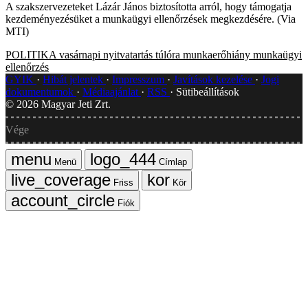
A szakszervezeteket Lázár János biztosította arról, hogy támogatja
kezdeményezésüket a munkaügyi ellenőrzések megkezdésére. (Via
MTI)
POLITIKA
vasárnapi nyitvatartás
túlóra
munkaerőhiány
munkaügyi
ellenőrzés
GYIK
Hibát jelentek
Impresszum
Javítások kezelése
Jogi
dokumentumok
Médiaajánlat
RSS
Sütibeállítások
©
2026
Magyar Jeti Zrt.
Vége
Menü
Címlap
Friss
Kör
Fiók